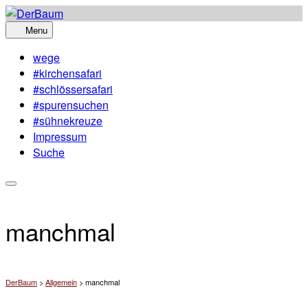
Skip
to
Menu
content
wege
#kirchensafari
#schlössersafari
#spurensuchen
#sühnekreuze
Impressum
Suche
manchmal
DerBaum
>
Allgemein
>
manchmal