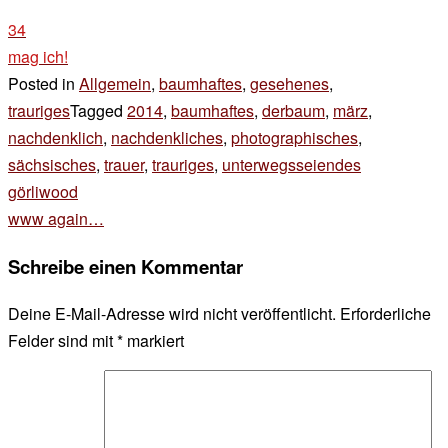
34
mag ich!
Posted in
Allgemein
,
baumhaftes
,
gesehenes
,
trauriges
Tagged
2014
,
baumhaftes
,
derbaum
,
märz
,
nachdenklich
,
nachdenkliches
,
photographisches
,
sächsisches
,
trauer
,
trauriges
,
unterwegsseiendes
Beitragsnavigation
görliwood
www again…
Schreibe einen Kommentar
Deine E-Mail-Adresse wird nicht veröffentlicht.
Erforderliche
Felder sind mit
*
markiert