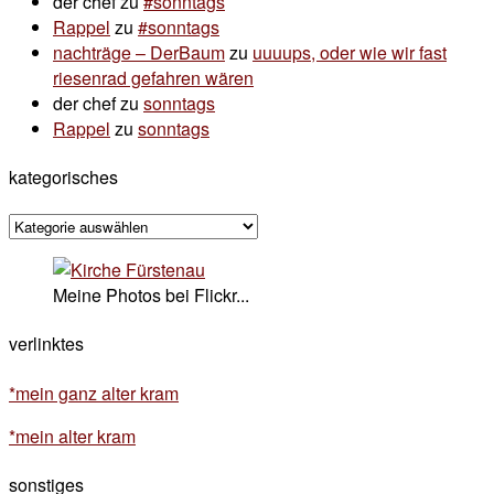
der chef
zu
#sonntags
Rappel
zu
#sonntags
nachträge – DerBaum
zu
uuuups, oder wie wir fast
riesenrad gefahren wären
der chef
zu
sonntags
Rappel
zu
sonntags
kategorisches
kategorisches
Meine Photos bei Flickr...
verlinktes
*mein ganz alter kram
*mein alter kram
sonstiges