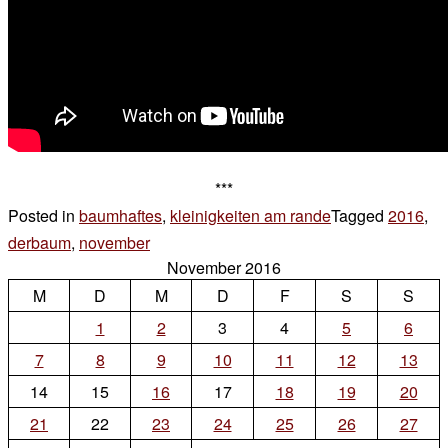
***
Posted in
baumhaftes
,
kleinigkeiten am rande
Tagged
2016
,
derbaum
,
november
2 Kommentare
November 2016
zu
M
D
es
M
D
F
S
S
ist
1
2
3
4
5
6
7
8
9
10
11
12
13
14
15
16
17
18
19
20
21
22
23
24
25
26
27