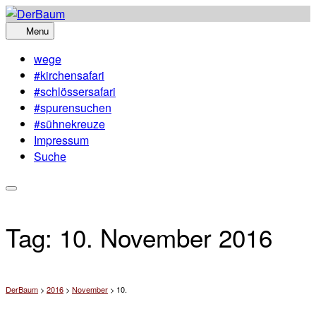
Skip
to
Menu
content
wege
#kirchensafari
#schlössersafari
#spurensuchen
#sühnekreuze
Impressum
Suche
Tag:
10. November 2016
DerBaum
>
2016
>
November
>
10.