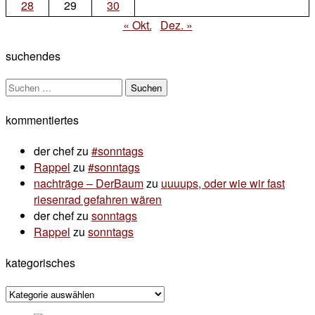
28
29
30
« Okt.
Dez. »
suchendes
Suchen
nach:
kommentiertes
der chef
zu
#sonntags
Rappel
zu
#sonntags
nachträge – DerBaum
zu
uuuups, oder wie wir fast
riesenrad gefahren wären
der chef
zu
sonntags
Rappel
zu
sonntags
kategorisches
kategorisches