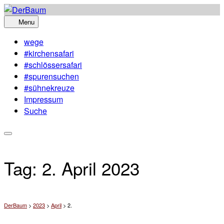
Skip
to
Menu
content
wege
#kirchensafari
#schlössersafari
#spurensuchen
#sühnekreuze
Impressum
Suche
Tag:
2. April 2023
DerBaum
>
2023
>
April
>
2.