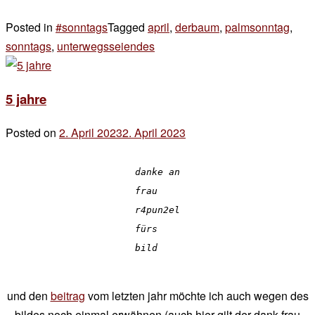
Posted in
#sonntags
Tagged
april
,
derbaum
,
palmsonntag
,
sonntags
,
unterwegsseiendes
2 Kommentare
zu
(palm-)
5 jahre
sonntags
Posted on
2. April 2023
2. April 2023
by
der
chef
danke an
frau
r4pun2el
fürs
bild
und den
beitrag
vom letzten jahr möchte ich auch wegen des
bildes noch einmal erwähnen (auch hier gilt der dank frau