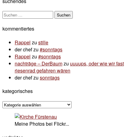
suchendes
Suchen
nach:
kommentiertes
Rappel
zu
stille
der chef
zu
#sonntags
Rappel
zu
#sonntags
nachträge – DerBaum
zu
uuuups, oder wie wir fast
riesenrad gefahren wären
der chef
zu
sonntags
kategorisches
kategorisches
Meine Photos bei Flickr...