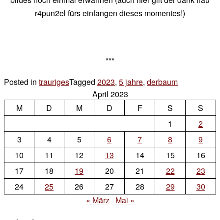
r4pun2el fürs einfangen dieses momentes!)
***
Posted in
trauriges
Tagged
2023
,
5 jahre
,
derbaum
Leave
April 2023
a
M
D
M
D
F
S
S
Comment
on
1
2
5
3
4
5
6
7
8
9
jahre
10
11
12
13
14
15
16
17
18
19
20
21
22
23
24
25
26
27
28
29
30
« März
Mai »