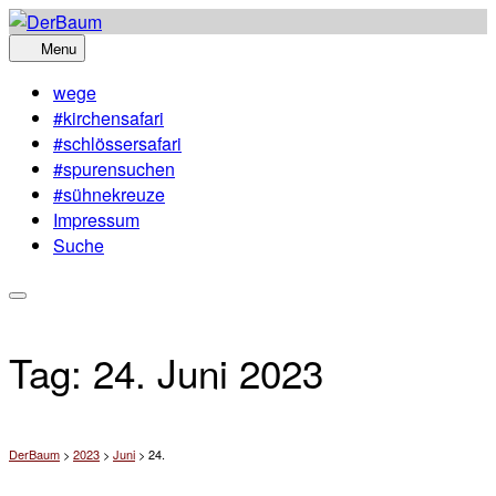
Skip
to
Menu
content
wege
#kirchensafari
#schlössersafari
#spurensuchen
#sühnekreuze
Impressum
Suche
Tag:
24. Juni 2023
DerBaum
>
2023
>
Juni
>
24.