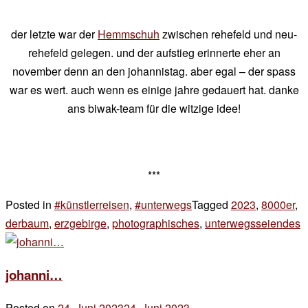
der letzte war der
Hemmschuh
zwischen rehefeld und neu-
rehefeld gelegen. und der aufstieg erinnerte eher an
november denn an den johannistag. aber egal – der spass
war es wert. auch wenn es einige jahre gedauert hat. danke
ans biwak-team für die witzige idee!
***
Posted in
#künstlerreisen
,
#unterwegs
Tagged
2023
,
8000er
,
derbaum
,
erzgebirge
,
photographisches
,
unterwegsseiendes
1
z
8
johanni…
Posted on
24. Juni 2023
24. Juni 2023
by