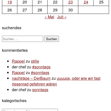
19
20
21
22
23
24
25
26
27
28
29
30
« Mai
Juli »
suchendes
Suchen
nach:
kommentiertes
Rappel
zu
stille
der chef
zu
#sonntags
Rappel
zu
#sonntags
nachträge – DerBaum
zu
uuuups, oder wie wir fast
riesenrad gefahren wären
der chef
zu
sonntags
kategorisches