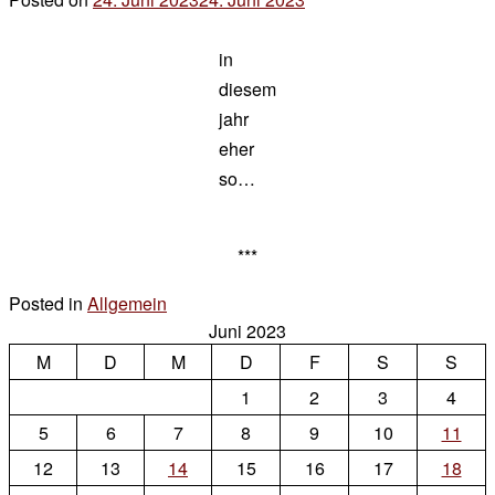
der
in
chef
diesem
jahr
eher
so…
***
Posted in
Allgemein
Leave
Juni 2023
a
M
D
M
D
F
S
S
Comment
on
1
2
3
4
johanni…
5
6
7
8
9
10
11
12
13
14
15
16
17
18