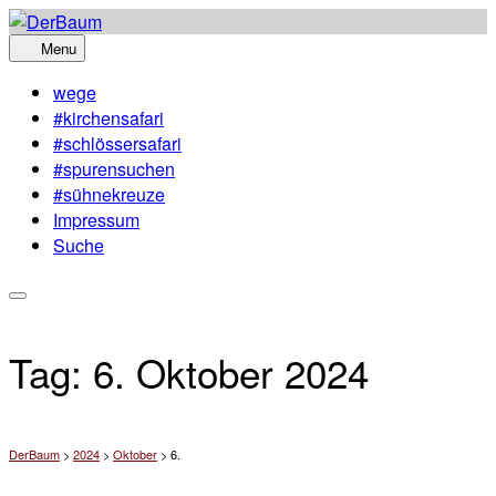
Skip
to
Menu
content
wege
#kirchensafari
#schlössersafari
#spurensuchen
#sühnekreuze
Impressum
Suche
Tag:
6. Oktober 2024
DerBaum
>
2024
>
Oktober
>
6.