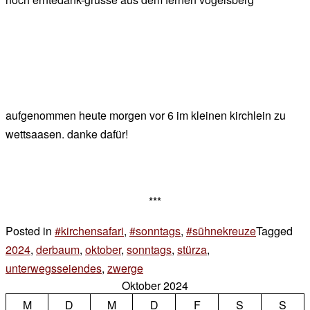
aufgenommen heute morgen vor 6 im kleinen kirchlein zu
wettsaasen. danke dafür!
***
Posted in
#kirchensafari
,
#sonntags
,
#sühnekreuze
Tagged
2024
,
derbaum
,
oktober
,
sonntags
,
stürza
,
unterwegsseiendes
,
zwerge
5 Kommentare
Oktober 2024
zu
M
D
M
sonntags
D
F
S
S