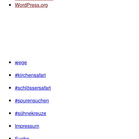
WordPress.org
wege
#kirchensafari
#schlössersafari
#spurensuchen
#sühnekreuze
Impressum
Suche