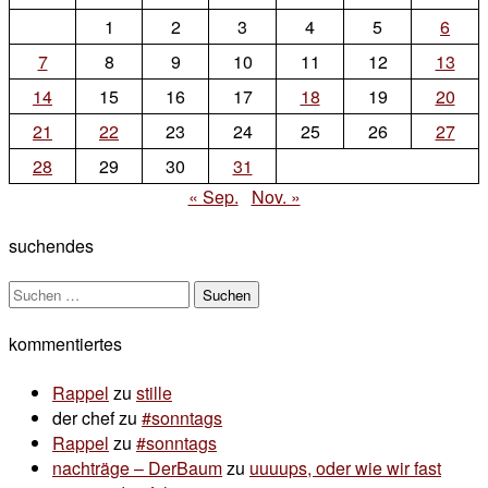
oder
1
2
3
4
5
6
von
7
8
9
10
11
12
13
den
14
15
16
17
18
19
20
zwergen
21
22
23
24
25
26
27
28
29
30
31
« Sep.
Nov. »
suchendes
Suchen
nach:
kommentiertes
Rappel
zu
stille
der chef
zu
#sonntags
Rappel
zu
#sonntags
nachträge – DerBaum
zu
uuuups, oder wie wir fast