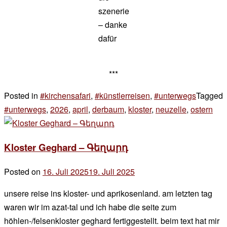
szenerie
– danke
dafür
***
Posted in
#kirchensafari
,
#künstlerreisen
,
#unterwegs
Tagged
#unterwegs
,
2026
,
april
,
derbaum
,
kloster
,
neuzelle
,
ostern
3 K
zu
oste
Kloster Geghard – Գեղարդ
im
klos
Posted on
16. Juli 2025
19. Juli 2025
by
der
unsere reise ins kloster- und aprikosenland. am letzten tag
chef
waren wir im azat-tal und ich habe die seite zum
höhlen-/felsenkloster geghard fertiggestellt. beim text hat mir