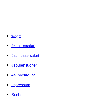
wege
#kirchensafari
#schlössersafari
#spurensuchen
#sühnekreuze
Impressum
Suche