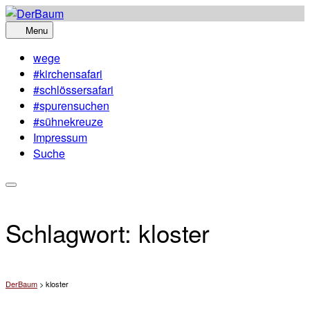
Skip
to
Menu
content
wege
#kirchensafari
#schlössersafari
#spurensuchen
#sühnekreuze
Impressum
Suche
Schlagwort:
kloster
DerBaum
>
kloster