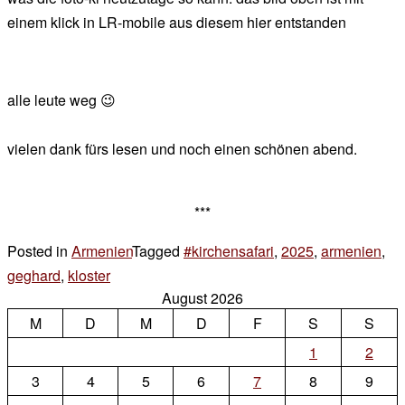
einem klick in LR-mobile aus diesem hier entstanden
alle leute weg 😉
vielen dank fürs lesen und noch einen schönen abend.
***
Posted in
Armenien
Tagged
#kirchensafari
,
2025
,
armenien
,
geghard
,
kloster
4 Kommentare
August 2026
zu
M
D
Kloster
M
D
F
S
S
Geghard
1
2
–
3
4
5
6
7
8
9
Գեղարդ