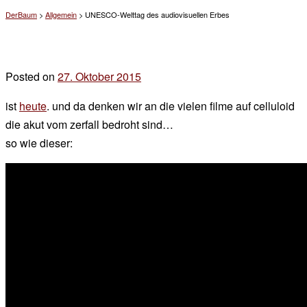
DerBaum
>
Allgemein
>
UNESCO-Welttag des audiovisuellen Erbes
Posted on
27. Oktober 2015
by
der
ist
heute
. und da denken wir an die vielen filme auf celluloid
chef
die akut vom zerfall bedroht sind…
so wie dieser: