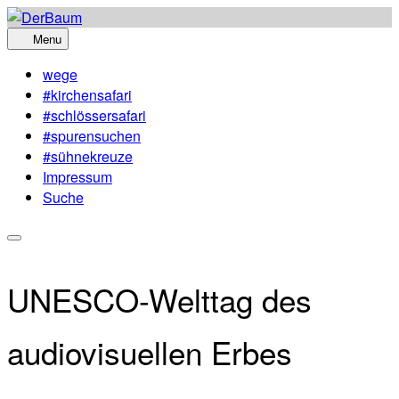
Skip
to
Menu
content
wege
#kirchensafari
#schlössersafari
#spurensuchen
#sühnekreuze
Impressum
Suche
UNESCO-Welttag des
audiovisuellen Erbes