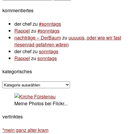
nach:
kommentiertes
der chef
zu
#sonntags
Rappel
zu
#sonntags
nachträge – DerBaum
zu
uuuups, oder wie wir fast
riesenrad gefahren wären
der chef
zu
sonntags
Rappel
zu
sonntags
kategorisches
kategorisches
Meine Photos bei Flickr...
verlinktes
*mein ganz alter kram