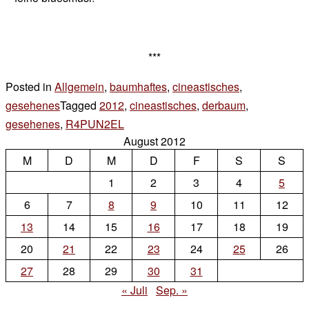
***
Posted in
Allgemein
,
baumhaftes
,
cineastisches
,
gesehenes
Tagged
2012
,
cineastisches
,
derbaum
,
gesehenes
,
R4PUN2EL
6 Kommentare
August 2012
zu
M
D
M
mal
D
F
S
S
was
1
2
3
4
5
dazwischen…
6
7
8
9
10
11
12
13
14
15
16
17
18
19
20
21
22
23
24
25
26
27
28
29
30
31
« Juli
Sep. »