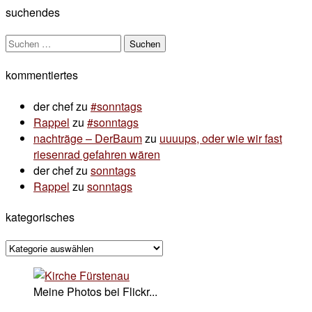
suchendes
Suchen
nach:
kommentiertes
der chef
zu
#sonntags
Rappel
zu
#sonntags
nachträge – DerBaum
zu
uuuups, oder wie wir fast
riesenrad gefahren wären
der chef
zu
sonntags
Rappel
zu
sonntags
kategorisches
kategorisches
Meine Photos bei Flickr...