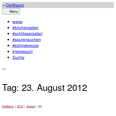
Skip
to
Menu
content
wege
#kirchensafari
#schlössersafari
#spurensuchen
#sühnekreuze
Impressum
Suche
Tag:
23. August 2012
DerBaum
>
2012
>
August
>
23.