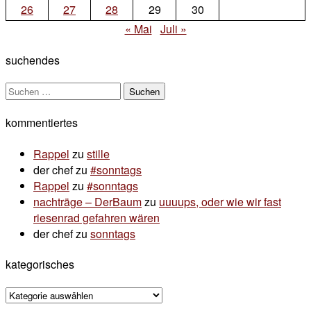
26
27
28
29
30
« Mai
Juli »
suchendes
Suchen
nach:
kommentiertes
Rappel
zu
stille
der chef
zu
#sonntags
Rappel
zu
#sonntags
nachträge – DerBaum
zu
uuuups, oder wie wir fast
riesenrad gefahren wären
der chef
zu
sonntags
kategorisches
kategorisches