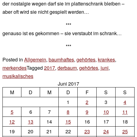
der nostalgie wegen darf sie im plattenschrank bleiben –
aber oft wird sie nicht gespielt werden…
***
genauso ist es gekommen – sie verstaubt im schrank…
***
Posted in
Allgemein
,
baumhaftes
,
gehörtes
,
krankes
,
merkendes
Tagged
2017
,
derbaum
,
gehörtes
,
juni
,
musikalisches
1
Juni 2017
Kommentar
M
D
zu
M
D
F
S
S
neu
1
2
3
4
5
6
7
8
9
10
11
12
13
14
15
16
17
18
19
20
21
22
23
24
25