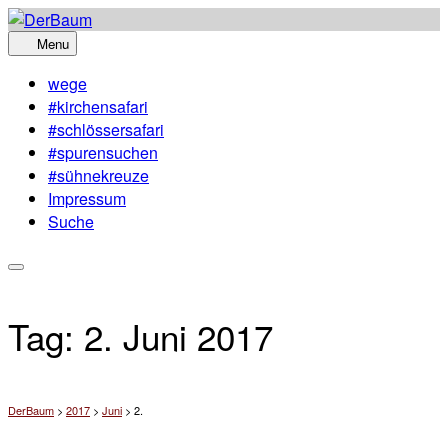
Skip
to
Menu
content
wege
#kirchensafari
#schlössersafari
#spurensuchen
#sühnekreuze
Impressum
Suche
Tag:
2. Juni 2017
DerBaum
>
2017
>
Juni
>
2.