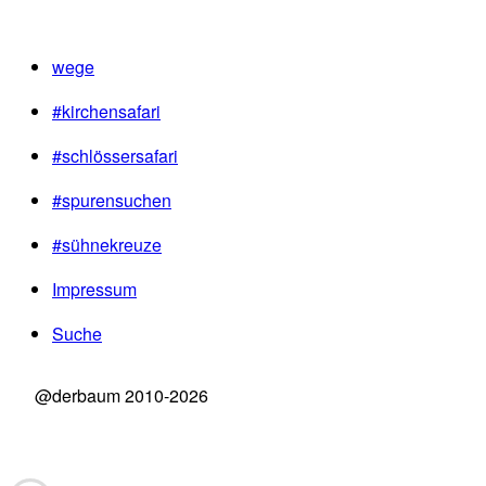
wege
#kirchensafari
#schlössersafari
#spurensuchen
#sühnekreuze
Impressum
Suche
@derbaum 2010-2026