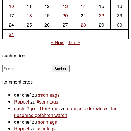
10
11
12
13
14
15
16
17
18
19
20
21
22
23
24
25
26
27
28
29
30
31
« Nov.
Jan. »
suchendes
Suchen
nach:
kommentiertes
der chef
zu
#sonntags
Rappel
zu
#sonntags
nachträge – DerBaum
zu
uuuups, oder wie wir fast
riesenrad gefahren wären
der chef
zu
sonntags
Rappel
zu
sonntags