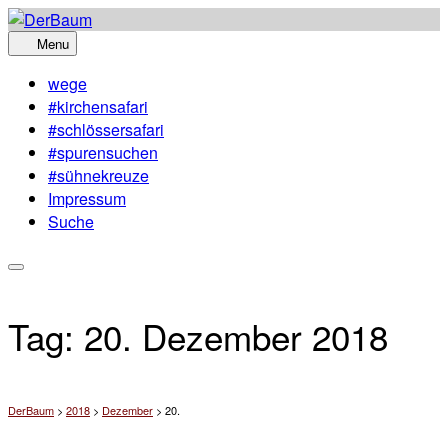
Skip
to
Menu
content
wege
#kirchensafari
#schlössersafari
#spurensuchen
#sühnekreuze
Impressum
Suche
Tag:
20. Dezember 2018
DerBaum
>
2018
>
Dezember
>
20.