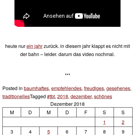
heute nur
ein jahr
zurück. in diesem jahr klappt es nicht mit
der bahn – leider. darum das video nochmal.
***
Posted in
baumhaftes
,
empfehlendes
,
freudiges
,
gesehenes
,
traditionelles
Tagged
#tbt
,
2018
,
dezember
,
schönes
Leave
Dezember 2018
a
M
D
M
D
F
S
S
Comment
on
1
2
#tbt
3
4
5
6
7
8
9