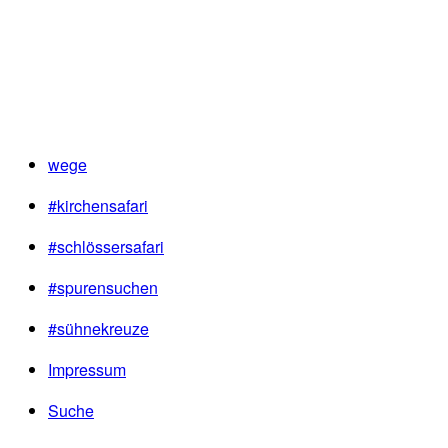
wege
#kirchensafari
#schlössersafari
#spurensuchen
#sühnekreuze
Impressum
Suche