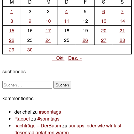
M
D
M
D
F
S
S
Comment
on
1
2
3
4
5
6
7
samhain
8
9
10
11
12
13
14
15
16
17
18
19
20
21
22
23
24
25
26
27
28
29
30
« Okt.
Dez. »
suchendes
Suchen
nach:
kommentiertes
der chef
zu
#sonntags
Rappel
zu
#sonntags
nachträge – DerBaum
zu
uuuups, oder wie wir fast
riesenrad gefahren wären