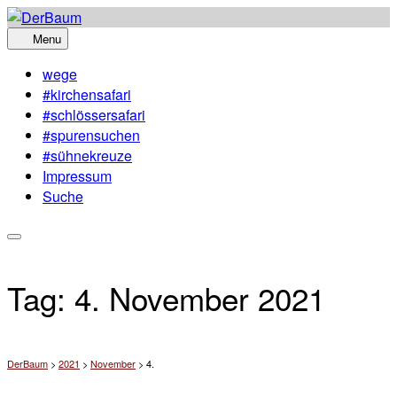
Skip
to
Menu
content
wege
#kirchensafari
#schlössersafari
#spurensuchen
#sühnekreuze
Impressum
Suche
Tag:
4. November 2021
DerBaum
>
2021
>
November
>
4.