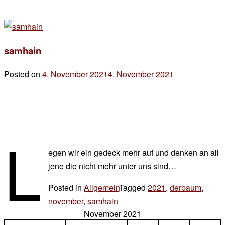
samhain
Posted on
4. November 2021
4. November 2021
by
der
chef
l
egen wir ein gedeck mehr auf und denken an all
jene die nicht mehr unter uns sind…
Posted in
Allgemein
Tagged
2021
,
derbaum
,
november
,
samhain
Leave
November 2021
a