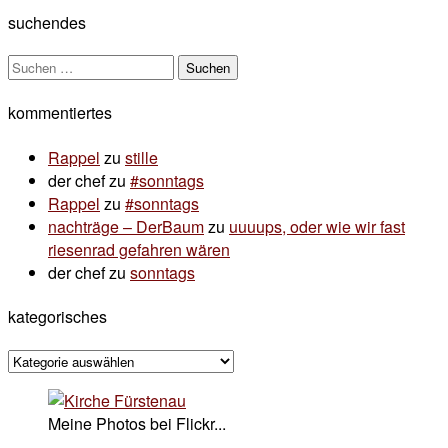
suchendes
Suchen
nach:
kommentiertes
Rappel
zu
stille
der chef
zu
#sonntags
Rappel
zu
#sonntags
nachträge – DerBaum
zu
uuuups, oder wie wir fast
riesenrad gefahren wären
der chef
zu
sonntags
kategorisches
kategorisches
Meine Photos bei Flickr...