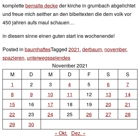
komplette
bemalte decke
der kirche in grumbach abgelichtet
und freue mich seither an den bibeltexten die dem volk vor
450 jahren aufs maul schauen…
in diesem sinne einen guten start ins wochenende!
Posted in
baumhaftes
Tagged
2021
,
derbaum
,
november
,
spazieren
,
unterwegsseiendes
6 Kommentare
November 2021
zu
M
D
M
D
spazieren
F
S
S
1
2
3
4
5
6
7
8
9
10
11
12
13
14
15
16
17
18
19
20
21
22
23
24
25
26
27
28
29
30
« Okt.
Dez. »