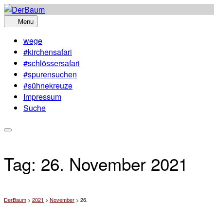
Skip
to
Menu
content
wege
#kirchensafari
#schlössersafari
#spurensuchen
#sühnekreuze
Impressum
Suche
Tag:
26. November 2021
DerBaum
>
2021
>
November
>
26.