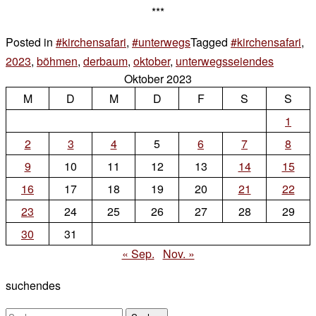
***
Posted in
#kirchensafari
,
#unterwegs
Tagged
#kirchensafari
,
2023
,
böhmen
,
derbaum
,
oktober
,
unterwegsseiendes
2 Komm
Oktober 2023
zu
M
D
M
D
F
S
sonntag
S
1
2
3
4
5
6
7
8
9
10
11
12
13
14
15
16
17
18
19
20
21
22
23
24
25
26
27
28
29
30
31
« Sep.
Nov. »
suchendes
Suchen