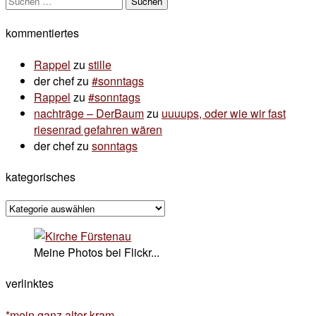
nach:
kommentiertes
Rappel
zu
stille
der chef
zu
#sonntags
Rappel
zu
#sonntags
nachträge – DerBaum
zu
uuuups, oder wie wir fast
riesenrad gefahren wären
der chef
zu
sonntags
kategorisches
kategorisches
Meine Photos bei Flickr...
verlinktes
*mein ganz alter kram