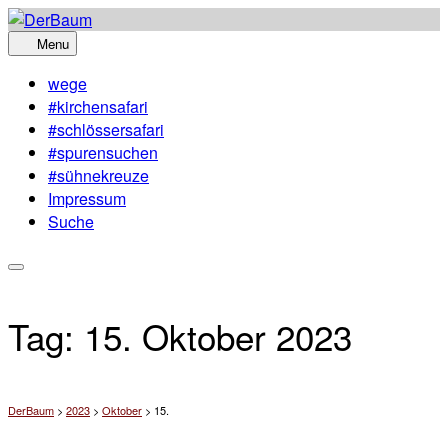
Skip
to
Menu
content
wege
#kirchensafari
#schlössersafari
#spurensuchen
#sühnekreuze
Impressum
Suche
Tag:
15. Oktober 2023
DerBaum
>
2023
>
Oktober
>
15.