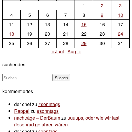
on
1
2
3
sonntags
4
5
6
7
8
9
10
11
12
13
14
15
16
17
18
19
20
21
22
23
24
25
26
27
28
29
30
31
« Juni
Aug. »
suchendes
Suchen
nach:
kommentiertes
der chef
zu
#sonntags
Rappel
zu
#sonntags
nachträge – DerBaum
zu
uuuups, oder wie wir fast
riesenrad gefahren wären
der chef
zu
sonntags