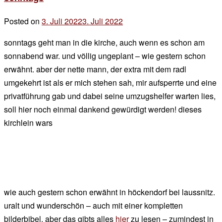
war
Posted on
3. Juli 2022
3. Juli 2022
by
da
der
noch…
sonntags geht man in die kirche, auch wenn es schon am
chef
sonnabend war. und völlig ungeplant – wie gestern schon
erwähnt. aber der nette mann, der extra mit dem radl
umgekehrt ist als er mich stehen sah, mir aufsperrte und eine
privatführung gab und dabei seine umzugshelfer warten lies,
soll hier noch einmal dankend gewürdigt werden! dieses
kirchlein wars
wie auch gestern schon erwähnt in höckendorf bei laussnitz.
uralt und wunderschön – auch mit einer kompletten
bilderbibel. aber das gibts alles
hier
zu lesen – zumindest in