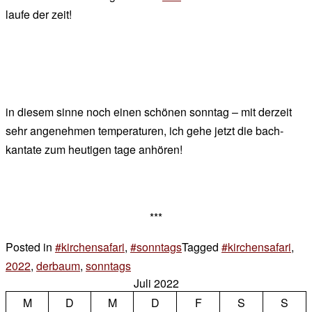
laufe der zeit!
in diesem sinne noch einen schönen sonntag – mit derzeit
sehr angenehmen temperaturen, ich gehe jetzt die bach-
kantate zum heutigen tage anhören!
***
Posted in
#kirchensafari
,
#sonntags
Tagged
#kirchensafari
,
2022
,
derbaum
,
sonntags
Leave
Juli 2022
a
M
D
M
D
F
S
S
Comment