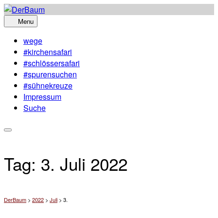
Skip
to
Menu
content
wege
#kirchensafari
#schlössersafari
#spurensuchen
#sühnekreuze
Impressum
Suche
Tag:
3. Juli 2022
DerBaum
>
2022
>
Juli
>
3.