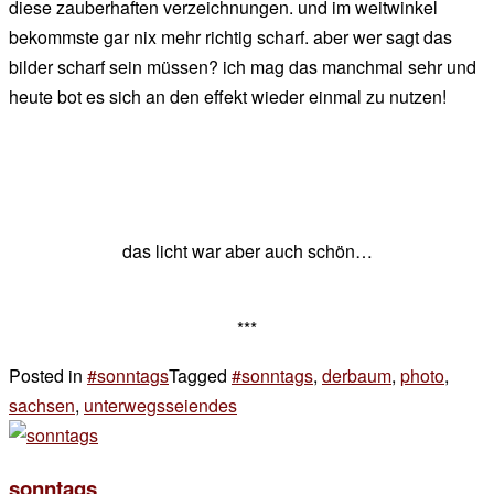
diese zauberhaften verzeichnungen. und im weitwinkel
bekommste gar nix mehr richtig scharf. aber wer sagt das
bilder scharf sein müssen? ich mag das manchmal sehr und
heute bot es sich an den effekt wieder einmal zu nutzen!
das licht war aber auch schön…
***
Posted in
#sonntags
Tagged
#sonntags
,
derbaum
,
photo
,
sachsen
,
unterwegsseiendes
4 Kommentare
zu
und
sonntags
dann