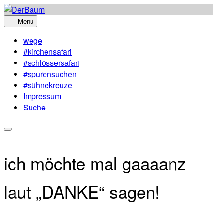
Skip
to
Menu
content
wege
#kirchensafari
#schlössersafari
#spurensuchen
#sühnekreuze
Impressum
Suche
ich möchte mal gaaaanz
laut „DANKE“ sagen!