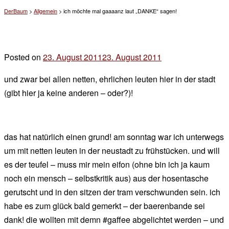
DerBaum
>
Allgemein
>
ich möchte mal gaaaanz laut „DANKE“ sagen!
Posted on
23. August 2011
23. August 2011
by
der
und zwar bei allen netten, ehrlichen leuten hier in der stadt
chef
(gibt hier ja keine anderen – oder?)!
das hat natürlich einen grund! am sonntag war ich unterwegs
um mit netten leuten in der neustadt zu frühstücken. und will
es der teufel – muss mir mein eifon (ohne bin ich ja kaum
noch ein mensch – selbstkritik aus) aus der hosentasche
gerutscht und in den sitzen der tram verschwunden sein. ich
habe es zum glück bald gemerkt – der baerenbande sei
dank! die wollten mit demn #gaffee abgelichtet werden – und