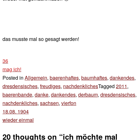
das musste mal so gesagt werden!
36
mag ich!
Posted in
Allgemein
,
baerenhaftes
,
baumhaftes
,
dankendes
,
dresdensisches
,
freudiges
,
nachdenkliches
Tagged
2011
,
baerenbande
,
danke
,
dankendes
,
derbaum
,
dresdensisches
,
nachdenkliches
,
sachsen
,
vierfon
Beitragsnavigation
18.08. 1904
wieder einmal
20 thoughts on “
ich möchte mal