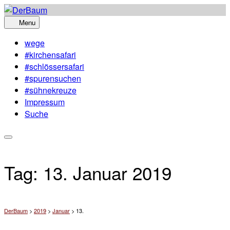
Skip
to
Menu
content
wege
#kirchensafari
#schlössersafari
#spurensuchen
#sühnekreuze
Impressum
Suche
Tag:
13. Januar 2019
DerBaum
>
2019
>
Januar
>
13.