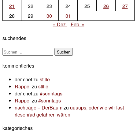
21
22
23
24
25
26
27
28
29
30
31
« Dez.
Feb. »
suchendes
Suchen
nach:
kommentiertes
der chef
zu
stille
Rappel
zu
stille
der chef
zu
#sonntags
Rappel
zu
#sonntags
nachträge – DerBaum
zu
uuuups, oder wie wir fast
riesenrad gefahren wären
kategorisches