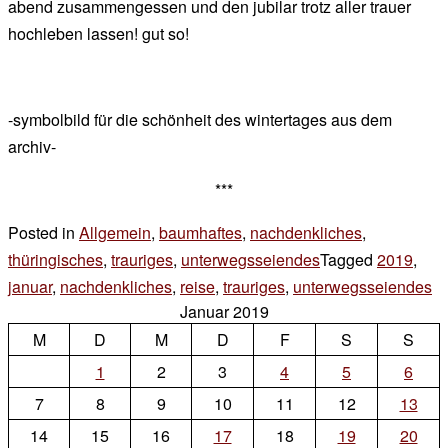
abend zusammengessen und den jubilar trotz aller trauer
hochleben lassen! gut so!
-symbolbild für die schönheit des wintertages aus dem
archiv-
***
Posted in
Allgemein
,
baumhaftes
,
nachdenkliches
,
thüringisches
,
trauriges
,
unterwegsseiendes
Tagged
2019
,
januar
,
nachdenkliches
,
reise
,
trauriges
,
unterwegsseiendes
4
Januar 2019
zu
M
D
M
D
F
S
S
es
gi
1
2
3
4
5
6
ta
7
8
9
10
11
12
13
14
15
16
17
18
19
20