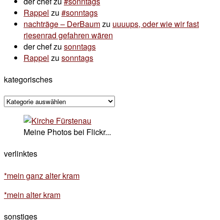
der chef
zu
#sonntags
Rappel
zu
#sonntags
nachträge – DerBaum
zu
uuuups, oder wie wir fast
riesenrad gefahren wären
der chef
zu
sonntags
Rappel
zu
sonntags
kategorisches
kategorisches
Meine Photos bei Flickr...
verlinktes
*mein ganz alter kram
*mein alter kram
sonstiges