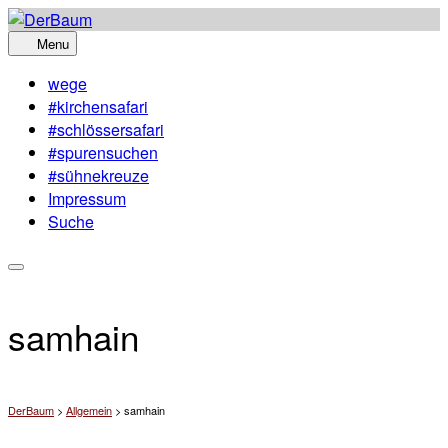
Skip
to
Menu
content
wege
#kirchensafari
#schlössersafari
#spurensuchen
#sühnekreuze
Impressum
Suche
samhain
DerBaum
>
Allgemein
>
samhain