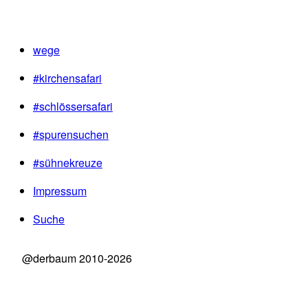
wege
#kirchensafari
#schlössersafari
#spurensuchen
#sühnekreuze
Impressum
Suche
@derbaum 2010-2026