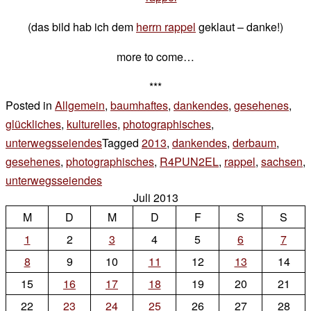
(das bild hab ich dem
herrn rappel
geklaut – danke!)
more to come…
***
Posted in
Allgemein
,
baumhaftes
,
dankendes
,
gesehenes
,
glückliches
,
kulturelles
,
photographisches
,
unterwegsseiendes
Tagged
2013
,
dankendes
,
derbaum
,
gesehenes
,
photographisches
,
R4PUN2EL
,
rappel
,
sachsen
,
unterwegsseiendes
2 Kommentare
Juli 2013
zu
M
D
vorgugger
M
D
F
S
S
1
2
3
4
5
6
7
8
9
10
11
12
13
14
15
16
17
18
19
20
21
22
23
24
25
26
27
28