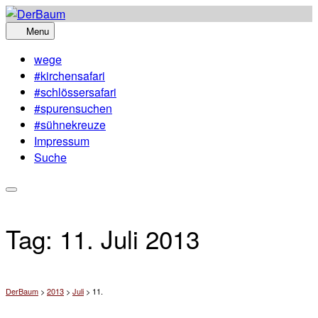
Skip
to
Menu
content
wege
#kirchensafari
#schlössersafari
#spurensuchen
#sühnekreuze
Impressum
Suche
Tag:
11. Juli 2013
DerBaum
>
2013
>
Juli
>
11.