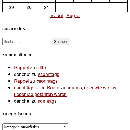
29
30
31
« Juni
Aug. »
suchendes
Suchen
nach:
kommentiertes
Rappel
zu
stille
der chef
zu
#sonntags
Rappel
zu
#sonntags
nachträge – DerBaum
zu
uuuups, oder wie wir fast
riesenrad gefahren wären
der chef
zu
sonntags
kategorisches
kategorisches