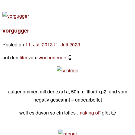
vorgugger
Posted on
11. Juli 2013
11. Juli 2023
by
der
auf den
film
vom
wochenende
🙂
chef
aufgenommen mit der exa1a, 50mm, ilford xp2, und vom
negativ gescannt – unbearbeitet
weil es davon so ein tolles
„making of“
gibt 🙂