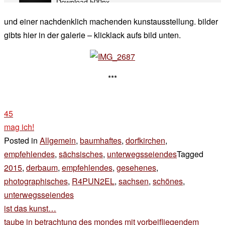
und einer nachdenklich machenden kunstausstellung. bilder
gibts hier in der galerie – klicklack aufs bild unten.
***
45
mag ich!
Posted in
Allgemein
,
baumhaftes
,
dorfkirchen
,
empfehlendes
,
sächsisches
,
unterwegsseiendes
Tagged
2015
,
derbaum
,
empfehlendes
,
gesehenes
,
photographisches
,
R4PUN2EL
,
sachsen
,
schönes
,
unterwegsseiendes
Beitragsnavigation
ist das kunst…
taube in betrachtung des mondes mit vorbeifliegendem