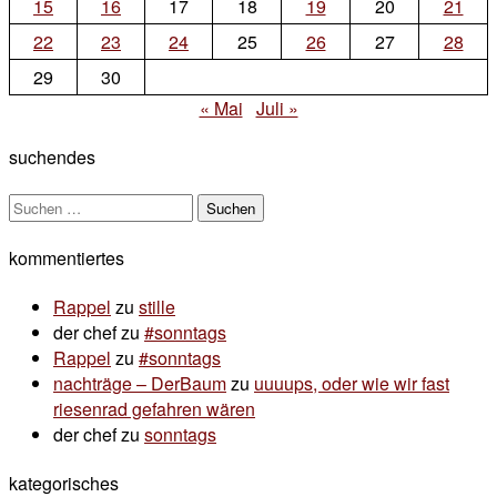
15
16
17
18
19
20
21
22
23
24
25
26
27
28
29
30
« Mai
Juli »
suchendes
Suchen
nach:
kommentiertes
Rappel
zu
stille
der chef
zu
#sonntags
Rappel
zu
#sonntags
nachträge – DerBaum
zu
uuuups, oder wie wir fast
riesenrad gefahren wären
der chef
zu
sonntags
kategorisches