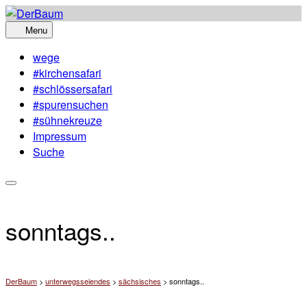
Skip
to
Menu
content
wege
#kirchensafari
#schlössersafari
#spurensuchen
#sühnekreuze
Impressum
Suche
sonntags..
DerBaum
>
unterwegsseiendes
>
sächsisches
>
sonntags..