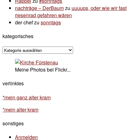
Rappel
zu
#sonntags
nachträge – DerBaum
zu
uuuups, oder wie wir fast
riesenrad gefahren wären
der chef
zu
sonntags
kategorisches
kategorisches
Meine Photos bei Flickr...
verlinktes
*mein ganz alter kram
*mein alter kram
sonstiges
Anmelden