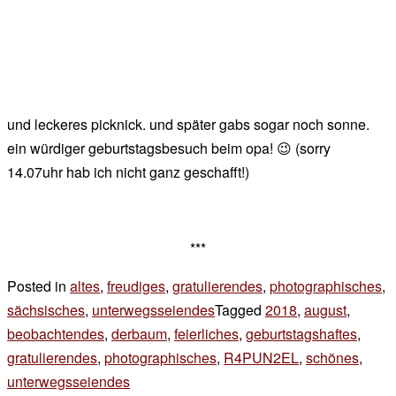
und leckeres picknick. und später gabs sogar noch sonne.
ein würdiger geburtstagsbesuch beim opa! 😉 (sorry
14.07uhr hab ich nicht ganz geschafft!)
***
Posted in
altes
,
freudiges
,
gratulierendes
,
photographisches
,
sächsisches
,
unterwegsseiendes
Tagged
2018
,
august
,
beobachtendes
,
derbaum
,
feierliches
,
geburtstagshaftes
,
gratulierendes
,
photographisches
,
R4PUN2EL
,
schönes
,
unterwegsseiendes
4 Kommentare