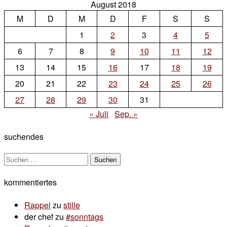
August 2018
zu
M
D
steht
M
D
F
S
S
mir
1
2
3
4
5
das
6
7
8
9
10
11
12
13
14
15
16
17
18
19
20
21
22
23
24
25
26
27
28
29
30
31
« Juli
Sep. »
suchendes
Suchen
nach:
kommentiertes
Rappel
zu
stille
der chef
zu
#sonntags