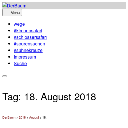
Skip
to
Menu
content
wege
#kirchensafari
#schlössersafari
#spurensuchen
#sühnekreuze
Impressum
Suche
Tag:
18. August 2018
DerBaum
>
2018
>
August
>
18.