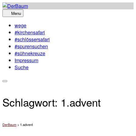
Skip
to
Menu
content
wege
#kirchensafari
#schlössersafari
#spurensuchen
#sühnekreuze
Impressum
Suche
Schlagwort:
1.advent
DerBaum
>
1.advent