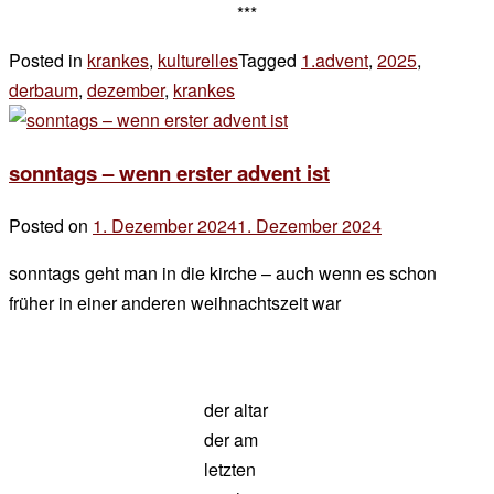
***
Posted in
krankes
,
kulturelles
Tagged
1.advent
,
2025
,
derbaum
,
dezember
,
krankes
2 Kommentare
zu
Lebenszeichen
sonntags – wenn erster advent ist
von
Station
Posted on
1. Dezember 2024
1. Dezember 2024
by
19
der
sonntags geht man in die kirche – auch wenn es schon
chef
früher in einer anderen weihnachtszeit war
der altar
der am
letzten