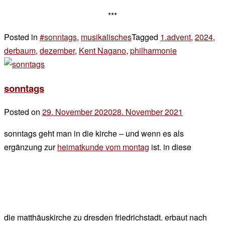
***
Posted in
#sonntags
,
musikalisches
Tagged
1.advent
,
2024
,
derbaum
,
dezember
,
Kent Nagano
,
philharmonie
3 Kommentar
zu
sonntags
sonntags
–
wenn
Posted on
29. November 2020
28. November 2021
by
erster
der
advent
sonntags geht man in die kirche – und wenn es als
chef
ist
ergänzung zur
heimatkunde vom montag
ist. in diese
die matthäuskirche zu dresden friedrichstadt. erbaut nach