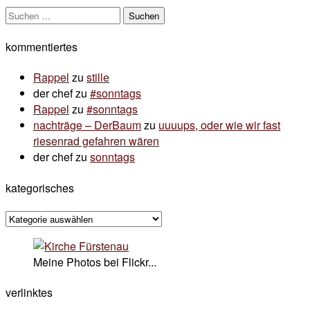
Suchen
nach:
kommentiertes
Rappel
zu
stille
der chef
zu
#sonntags
Rappel
zu
#sonntags
nachträge – DerBaum
zu
uuuups, oder wie wir fast
riesenrad gefahren wären
der chef
zu
sonntags
kategorisches
kategorisches
Meine Photos bei Flickr...
verlinktes