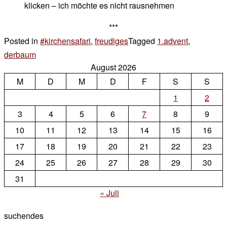
klicken – ich möchte es nicht rausnehmen
***
Posted in
#kirchensafari
,
freudiges
Tagged
1.advent
,
derbaum
1
August 2026
Kommentar
M
zu
D
M
D
F
S
S
sonntags
1
2
3
4
5
6
7
8
9
10
11
12
13
14
15
16
17
18
19
20
21
22
23
24
25
26
27
28
29
30
31
« Juli
suchendes