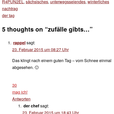
R4PUN2EL
,
sächsisches
,
unterwegsseiendes
,
winterliches
Beitragsnavigation
nachtrag
der tag
5 thoughts on “
zufälle gibts…
”
rappel
sagt:
23. Februar 2015 um 08:27 Uhr
Das klingt nach einem guten Tag – vom Schnee einmal
abgesehen. 🙂
30
mag ich!
Antworten
der chef
sagt:
23. Februar 2015 um 18:43 Uhr