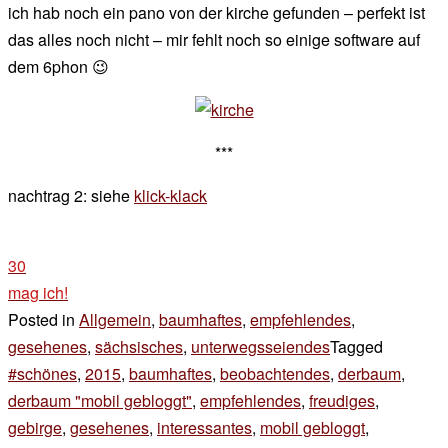
ich hab noch ein pano von der kirche gefunden – perfekt ist
das alles noch nicht – mir fehlt noch so einige software auf
dem 6phon 😉
***
nachtrag 2: siehe
klick-klack
30
mag ich!
Posted in
Allgemein
,
baumhaftes
,
empfehlendes
,
gesehenes
,
sächsisches
,
unterwegsseiendes
Tagged
#schönes
,
2015
,
baumhaftes
,
beobachtendes
,
derbaum
,
derbaum "mobil gebloggt"
,
empfehlendes
,
freudiges
,
gebirge
,
gesehenes
,
interessantes
,
mobil gebloggt
,