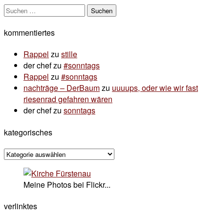
Suchen
nach:
kommentiertes
Rappel
zu
stille
der chef
zu
#sonntags
Rappel
zu
#sonntags
nachträge – DerBaum
zu
uuuups, oder wie wir fast
riesenrad gefahren wären
der chef
zu
sonntags
kategorisches
kategorisches
Meine Photos bei Flickr...
verlinktes