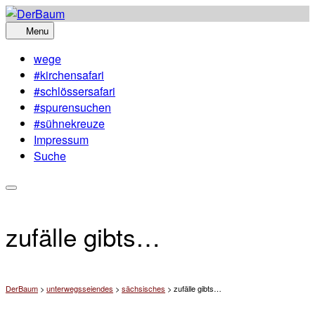
Skip
to
Menu
content
wege
#kirchensafari
#schlössersafari
#spurensuchen
#sühnekreuze
Impressum
Suche
zufälle gibts…
DerBaum
>
unterwegsseiendes
>
sächsisches
>
zufälle gibts…