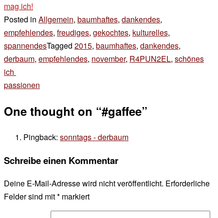
mag ich!
Posted in
Allgemein
,
baumhaftes
,
dankendes
,
empfehlendes
,
freudiges
,
gekochtes
,
kulturelles
,
spannendes
Tagged
2015
,
baumhaftes
,
dankendes
,
derbaum
,
empfehlendes
,
november
,
R4PUN2EL
,
schönes
Beitragsnavigation
ich
passionen
One thought on “
#gaffee
”
Pingback:
sonntags - derbaum
Schreibe einen Kommentar
Deine E-Mail-Adresse wird nicht veröffentlicht.
Erforderliche
Felder sind mit
*
markiert