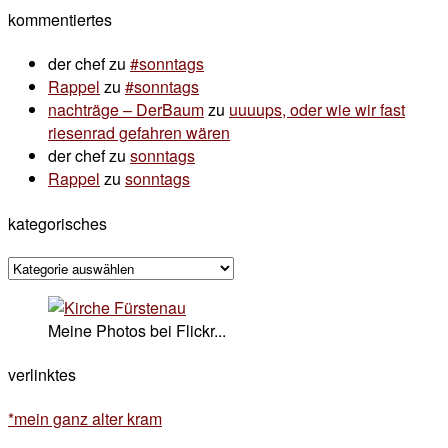
kommentiertes
der chef
zu
#sonntags
Rappel
zu
#sonntags
nachträge – DerBaum
zu
uuuups, oder wie wir fast
riesenrad gefahren wären
der chef
zu
sonntags
Rappel
zu
sonntags
kategorisches
kategorisches
Meine Photos bei Flickr...
verlinktes
*mein ganz alter kram