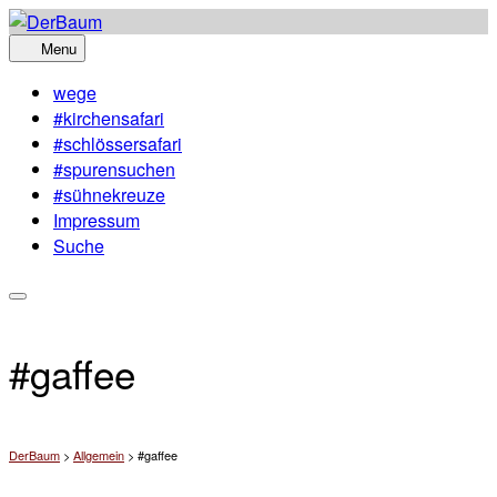
Skip
to
Menu
content
wege
#kirchensafari
#schlössersafari
#spurensuchen
#sühnekreuze
Impressum
Suche
#gaffee
DerBaum
>
Allgemein
>
#gaffee