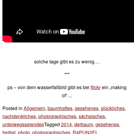
solche tage gibt es zu wenig….
***
ps – von dem wasserfallbild gibt es bei
flickr
ein „making
of“…
Posted in
Allgemein
,
baumhaftes
,
gesehenes
,
glückliches
,
nachdenkliches
,
photographisches
,
sächsisches
,
unterwegsseiendes
Tagged
2014
,
derbaum
,
gesehenes
,
herbst
,
photo
,
photographisches
,
R4PUN2EL
,