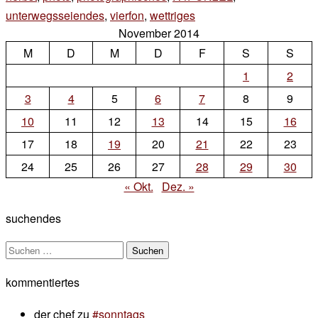
unterwegsseiendes
,
vierfon
,
wettriges
3 Kommentare
November 2014
zu
M
D
M
D
buss-
F
S
S
und
1
2
bettag
3
4
5
6
7
8
9
10
11
12
13
14
15
16
17
18
19
20
21
22
23
24
25
26
27
28
29
30
« Okt.
Dez. »
suchendes
Suchen
nach:
kommentiertes
der chef
zu
#sonntags