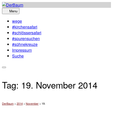
Skip
to
Menu
content
wege
#kirchensafari
#schlössersafari
#spurensuchen
#sühnekreuze
Impressum
Suche
Tag:
19. November 2014
DerBaum
>
2014
>
November
>
19.