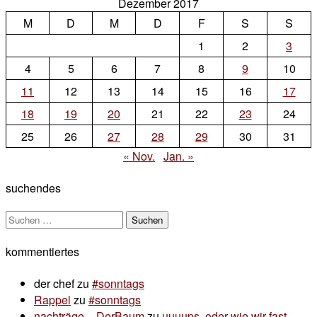
Dezember 2017
zu
M
D
striezel
M
D
F
S
S
weihnachtsmarkt
1
2
3
in
4
5
6
7
8
9
10
schön
11
12
13
14
15
16
17
18
19
20
21
22
23
24
25
26
27
28
29
30
31
« Nov.
Jan. »
suchendes
Suchen
nach:
kommentiertes
der chef
zu
#sonntags
Rappel
zu
#sonntags
nachträge – DerBaum
zu
uuuups, oder wie wir fast