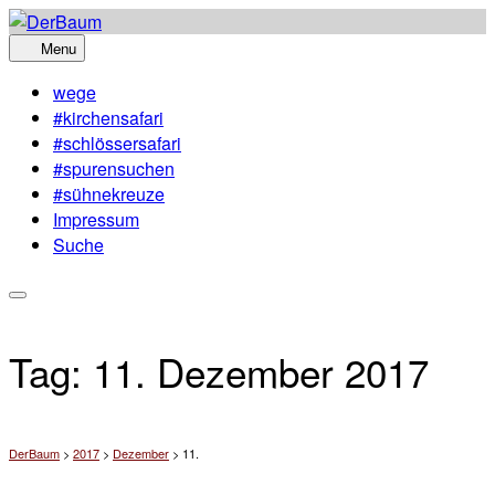
Skip
to
Menu
content
wege
#kirchensafari
#schlössersafari
#spurensuchen
#sühnekreuze
Impressum
Suche
Tag:
11. Dezember 2017
DerBaum
>
2017
>
Dezember
>
11.