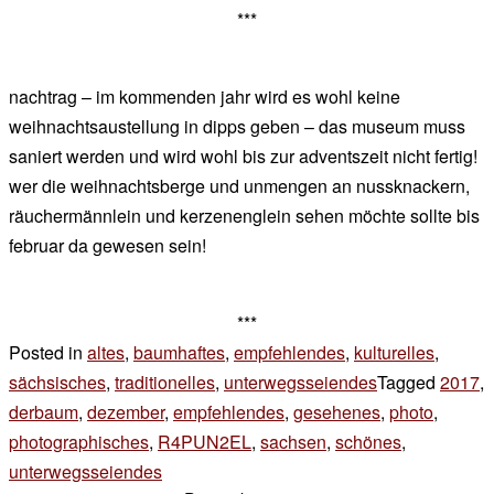
***
nachtrag – im kommenden jahr wird es wohl keine
weihnachtsaustellung in dipps geben – das museum muss
saniert werden und wird wohl bis zur adventszeit nicht fertig!
wer die weihnachtsberge und unmengen an nussknackern,
räuchermännlein und kerzenenglein sehen möchte sollte bis
februar da gewesen sein!
***
Posted in
altes
,
baumhaftes
,
empfehlendes
,
kulturelles
,
sächsisches
,
traditionelles
,
unterwegsseiendes
Tagged
2017
,
derbaum
,
dezember
,
empfehlendes
,
gesehenes
,
photo
,
photographisches
,
R4PUN2EL
,
sachsen
,
schönes
,
unterwegsseiendes
4 Kommentare