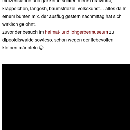
mützenstände und gar keine socken mehr!) bratwurst,
kräppelchen, langosh, baumstriezel, volkskunst… alles da in
einem bunten mix. der ausflug gestern nachmittag hat sich
wirklich gelohnt.
zuvor der besuch im
heimat- und lohgerbermuseum
zu
dippoldiswalde sowieso. schon wegen der liebevollen
kleinen männlein 😉