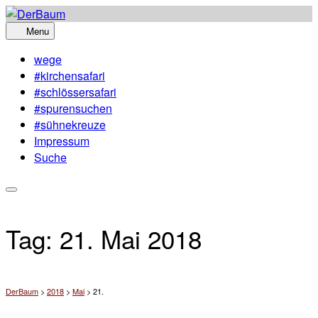
Skip
to
Menu
content
wege
#kirchensafari
#schlössersafari
#spurensuchen
#sühnekreuze
Impressum
Suche
Tag:
21. Mai 2018
DerBaum
>
2018
>
Mai
>
21.