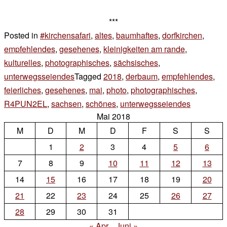
***
Posted in
#kirchensafari
,
altes
,
baumhaftes
,
dorfkirchen
,
empfehlendes
,
gesehenes
,
kleinigkeiten am rande
,
kulturelles
,
photographisches
,
sächsisches
,
unterwegsseiendes
Tagged
2018
,
derbaum
,
empfehlendes
,
feierliches
,
gesehenes
,
mai
,
photo
,
photographisches
,
R4PUN2EL
,
sachsen
,
schönes
,
unterwegsseiendes
1
Mai 2018
Komment
M
D
M
D
F
S
zu
S
sonn
mont
1
2
3
4
5
6
7
8
9
10
11
12
13
14
15
16
17
18
19
20
21
22
23
24
25
26
27
28
29
30
31
« Apr.
Juni »