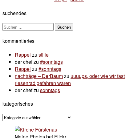
suchendes
Suchen
nach:
kommentiertes
Rappel
zu
stille
der chef
zu
#sonntags
Rappel
zu
#sonntags
nachträge – DerBaum
zu
uuuups, oder wie wir fast
riesenrad gefahren wären
der chef
zu
sonntags
kategorisches
kategorisches
Meine Photos bei Flickr...