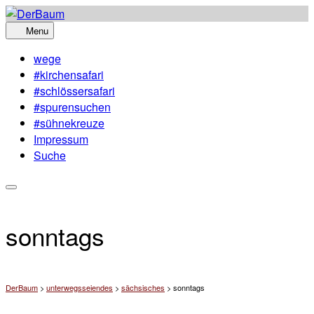
Skip
to
Menu
content
wege
#kirchensafari
#schlössersafari
#spurensuchen
#sühnekreuze
Impressum
Suche
sonntags
DerBaum
>
unterwegsseiendes
>
sächsisches
>
sonntags