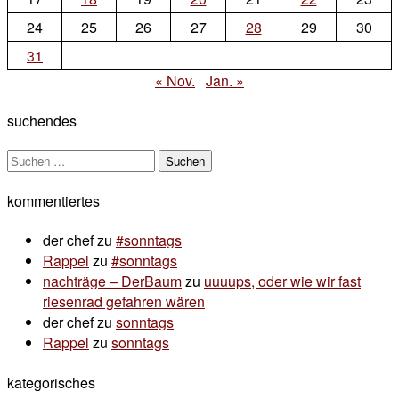
24
25
26
27
28
29
30
31
« Nov.
Jan. »
suchendes
Suchen
nach:
kommentiertes
der chef
zu
#sonntags
Rappel
zu
#sonntags
nachträge – DerBaum
zu
uuuups, oder wie wir fast
riesenrad gefahren wären
der chef
zu
sonntags
Rappel
zu
sonntags
kategorisches