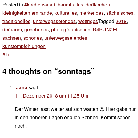
Posted in
#kirchensafari
,
baumhaftes
,
dorfkirchen
,
kleinigkeiten am rande
,
kulturelles
,
merkendes
,
sächsisches
,
traditionelles
,
unterwegsseiendes
,
wettriges
Tagged
2018
,
derbaum
,
gesehenes
,
photographisches
,
R4PUN2EL
,
sachsen
,
schönes
,
unterwegsseiendes
Beitragsnavigation
kunstempfehlungen
#tbt
4 thoughts on “
sonntags
”
Jana
sagt:
11. Dezember 2018 um 11:25 Uhr
Der Winter lässt weiter auf sich warten 😉 Hier gabs nur
in den höheren Lagen endlich Schnee. Kommt schon
noch.