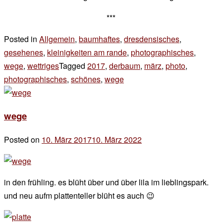
***
Posted in
Allgemein
,
baumhaftes
,
dresdensisches
,
gesehenes
,
kleinigkeiten am rande
,
photographisches
,
wege
,
wettriges
Tagged
2017
,
derbaum
,
märz
,
photo
,
photographisches
,
schönes
,
wege
Leave
a
Comment
wege
on
wege
Posted on
10. März 2017
10. März 2022
by
der
chef
in den frühling. es blüht über und über lila im lieblingspark.
und neu aufm plattenteller blüht es auch 😉