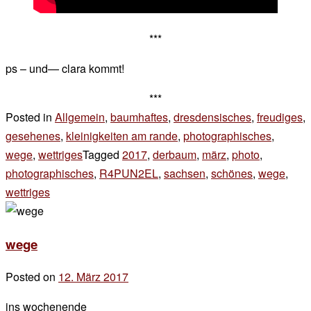
***
ps – und— clara kommt!
***
Posted in
Allgemein
,
baumhaftes
,
dresdensisches
,
freudiges
,
gesehenes
,
kleinigkeiten am rande
,
photographisches
,
wege
,
wettriges
Tagged
2017
,
derbaum
,
märz
,
photo
,
photographisches
,
R4PUN2EL
,
sachsen
,
schönes
,
wege
,
wettriges
6 Kommentare
zu
sonntags
wege
Posted on
12. März 2017
by
der
ins wochenende