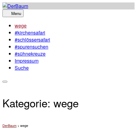
Skip
to
Menu
content
wege
#kirchensafari
#schlössersafari
#spurensuchen
#sühnekreuze
Impressum
Suche
Kategorie:
wege
DerBaum
>
wege