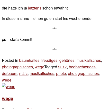
die hatte ich ja
letztens
schon erwähnt!
in diesem sinne – einen guten start ins wochenende!
***
ps – clara kommt!
***
Posted in
baumhaftes
,
freudiges
,
gehörtes
,
musikalisches
,
photographisches
,
wege
Tagged
2017
,
beobachtendes
,
derbaum
,
märz
,
musikalisches
,
photo
,
photographisches
,
wege
Leave
a
Comment
wege
on
wege