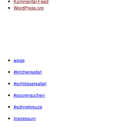
Kommentar-Feed
WordPress.org
wege
#kirchensafari
#schlössersafari
#spurensuchen
#sühnekreuze
Impressum