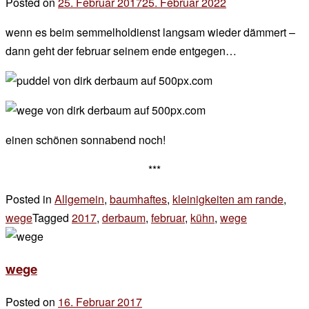
Posted on
25. Februar 2017
25. Februar 2022
by
der
wenn es beim semmelholdienst langsam wieder dämmert –
chef
dann geht der februar seinem ende entgegen…
einen schönen sonnabend noch!
***
Posted in
Allgemein
,
baumhaftes
,
kleinigkeiten am rande
,
wege
Tagged
2017
,
derbaum
,
februar
,
kühn
,
wege
Leave
a
Comment
wege
on
wege
Posted on
16. Februar 2017
by