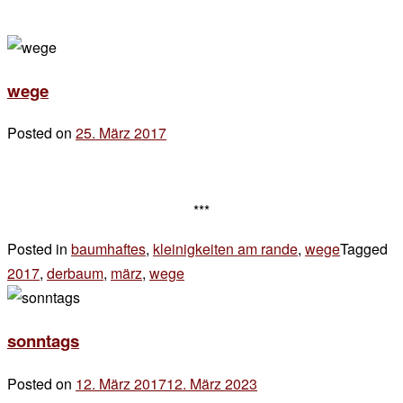
wege
Posted on
25. März 2017
by
der
chef
***
Posted in
baumhaftes
,
kleinigkeiten am rande
,
wege
Tagged
2017
,
derbaum
,
märz
,
wege
Leave
a
Comment
sonntags
on
wege
Posted on
12. März 2017
12. März 2023
by