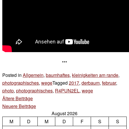
***
Posted in
Allgemein
,
baumhaftes
,
kleinigkeiten am rande
,
photographisches
,
wege
Tagged
2017
,
derbaum
,
februar
,
photo
,
photographisches
,
R4PUN2EL
,
wege
2 Kommentare
zu
Beitragsnavigation
Ältere Beiträge
wege
Neuere Beiträge
August 2026
M
D
M
D
F
S
S