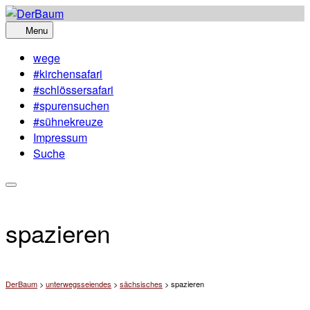
Skip
to
Menu
content
wege
#kirchensafari
#schlössersafari
#spurensuchen
#sühnekreuze
Impressum
Suche
spazieren
DerBaum
>
unterwegsseiendes
>
sächsisches
>
spazieren