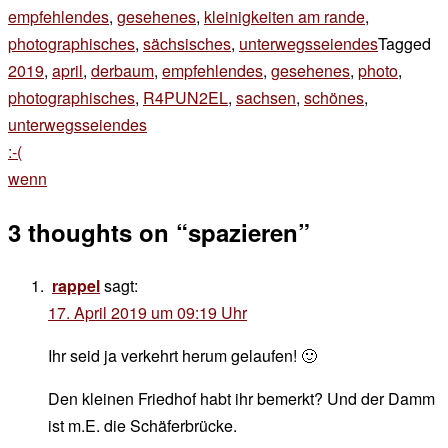
empfehlendes
,
gesehenes
,
kleinigkeiten am rande
,
photographisches
,
sächsisches
,
unterwegsseiendes
Tagged
2019
,
april
,
derbaum
,
empfehlendes
,
gesehenes
,
photo
,
photographisches
,
R4PUN2EL
,
sachsen
,
schönes
,
unterwegsseiendes
Beitragsnavigation
:-(
wenn
3 thoughts on “
spazieren
”
rappel
sagt:
17. April 2019 um 09:19 Uhr
Ihr seid ja verkehrt herum gelaufen! 🙂
Den kleinen Friedhof habt ihr bemerkt? Und der Damm
ist m.E. die Schäferbrücke.