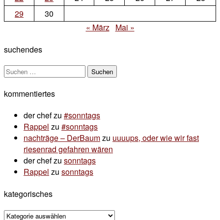
29
30
« März
Mai »
suchendes
Suchen
nach:
kommentiertes
der chef
zu
#sonntags
Rappel
zu
#sonntags
nachträge – DerBaum
zu
uuuups, oder wie wir fast
riesenrad gefahren wären
der chef
zu
sonntags
Rappel
zu
sonntags
kategorisches
kategorisches