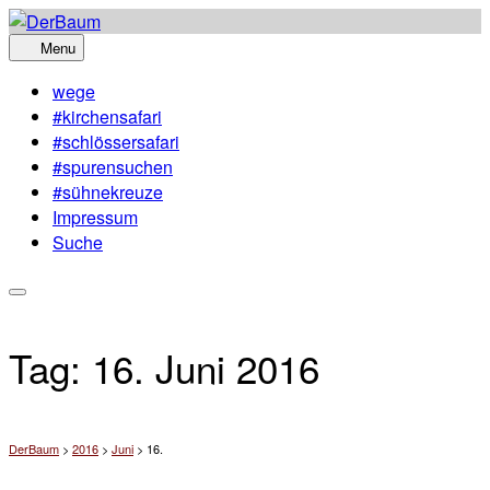
Skip
to
Menu
content
wege
#kirchensafari
#schlössersafari
#spurensuchen
#sühnekreuze
Impressum
Suche
Tag:
16. Juni 2016
DerBaum
>
2016
>
Juni
>
16.