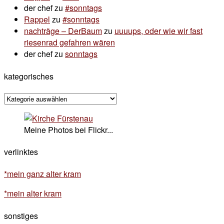
der chef
zu
#sonntags
Rappel
zu
#sonntags
nachträge – DerBaum
zu
uuuups, oder wie wir fast
riesenrad gefahren wären
der chef
zu
sonntags
kategorisches
kategorisches
Meine Photos bei Flickr...
verlinktes
*mein ganz alter kram
*mein alter kram
sonstiges