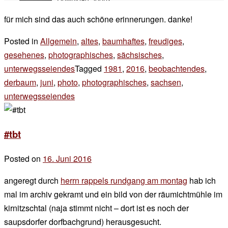
für mich sind das auch schöne erinnerungen. danke!
Posted in
Allgemein
,
altes
,
baumhaftes
,
freudiges
,
gesehenes
,
photographisches
,
sächsisches
,
unterwegsseiendes
Tagged
1981
,
2016
,
beobachtendes
,
derbaum
,
juni
,
photo
,
photographisches
,
sachsen
,
unterwegsseiendes
2 Kommentare
zu
#tbt
#tbt
–
die
Posted on
16. Juni 2016
by
zweite
der
angeregt durch
herrn rappels rundgang am montag
hab ich
chef
mal im archiv gekramt und ein bild von der räumichtmühle im
kirnitzschtal (naja stimmt nicht – dort ist es noch der
saupsdorfer dorfbachgrund) herausgesucht.