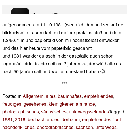
aufgenommen am 11.10.1981 (wenn ich den notizen auf der
bildrückseite trauen darf) mit meiner praktica plc3 und dem
1.8/50. film und papierbild von mir höchstselbst entwickelt
und das hier heute vom papierbild gescannt.
und 1981 war der gulasch in der gaststätte auch schon
legendär. leider ist sie seit ca. 2 jahren zu, der wirt hatte es
nach 50 jahren satt und wollte ruhestand haben 😉
***
Posted in
Allgemein
,
altes
,
baumhaftes
,
empfehlendes
,
freudiges
,
gesehenes
,
kleinigkeiten am rande
,
photographisches
,
sächsisches
,
unterwegsseiendes
Tagged
1981
,
2016
,
beobachtendes
,
derbaum
,
empfehlendes
,
juni
,
nachdenkliches
,
photographisches
,
sachsen
,
unterwegs
,