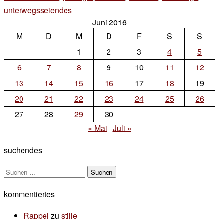
unterwegsseiendes
2 Kommentare
Juni 2016
zu
M
D
#tbt
M
D
F
S
S
1
2
3
4
5
6
7
8
9
10
11
12
13
14
15
16
17
18
19
20
21
22
23
24
25
26
27
28
29
30
« Mai
Juli »
suchendes
Suchen
nach:
kommentiertes
Rappel
zu
stille