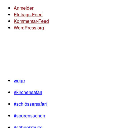
Anmelden
Eintrags-Feed
Kommentar-Feed
WordPress.org
wege
#kirchensafari
#schlössersafari
#spurensuchen
#sühnekreuze