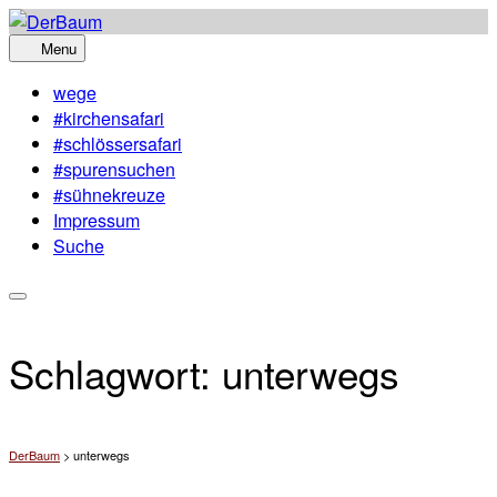
Skip
to
Menu
content
wege
#kirchensafari
#schlössersafari
#spurensuchen
#sühnekreuze
Impressum
Suche
Schlagwort:
unterwegs
DerBaum
>
unterwegs