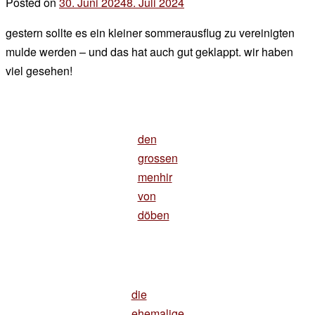
Posted on
30. Juni 2024
8. Juli 2024
by
der
gestern sollte es ein kleiner sommerausflug zu vereinigten
chef
mulde werden – und das hat auch gut geklappt. wir haben
viel gesehen!
den
grossen
menhir
von
döben
die
ehemalige