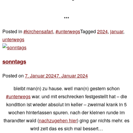
***
Posted in
#kirchensafari
,
#unterwegs
Tagged
2024
,
januar
,
unterwegs
3 Kommentare
zu
sonntags
sonntags
Posted on
7. Januar 2024
7. Januar 2024
by
der
bleibt man(n) zu hause. weil man(n) gestern schon
chef
#unterwegs
war. und mit erschrecken festgestellt hat – die
kondition ist wieder absolut im keller – zweimal krank in 5
wochen hinterlassen spuren. nach der kleinen runde im
tharandter wald (
nachzugehen hier
) ging gar nichts mehr. es
wird zeit das es sich mal bessert…