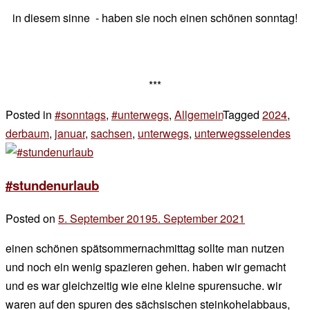
in diesem sinne - haben sie noch einen schönen sonntag!
***
Posted in
#sonntags
,
#unterwegs
,
Allgemein
Tagged
2024
,
derbaum
,
januar
,
sachsen
,
unterwegs
,
unterwegsseiendes
4 K
zu
son
#stundenurlaub
Posted on
5. September 2019
5. September 2021
by
der
einen schönen spätsommernachmittag sollte man nutzen
chef
und noch ein wenig spazieren gehen. haben wir gemacht
und es war gleichzeitig wie eine kleine spurensuche. wir
waren auf den spuren des sächsischen steinkohelabbaus,