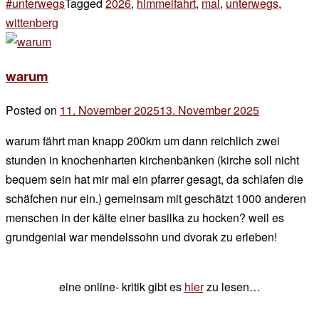
#unterwegs
Tagged
2026
,
himmelfahrt
,
mai
,
unterwegs
,
wittenberg
2 Kommentare
zu
himmelfahrt
warum
bei
luther
Posted on
11. November 2025
13. November 2025
by
in
der
wittenberg
warum fährt man knapp 200km um dann reichlich zwei
chef
stunden in knochenharten kirchenbänken (kirche soll nicht
bequem sein hat mir mal ein pfarrer gesagt, da schlafen die
schäfchen nur ein.) gemeinsam mit geschätzt 1000 anderen
menschen in der kälte einer basilka zu hocken? weil es
grundgenial war mendelssohn und dvorak zu erleben!
eine online- kritik gibt es
hier
zu lesen…