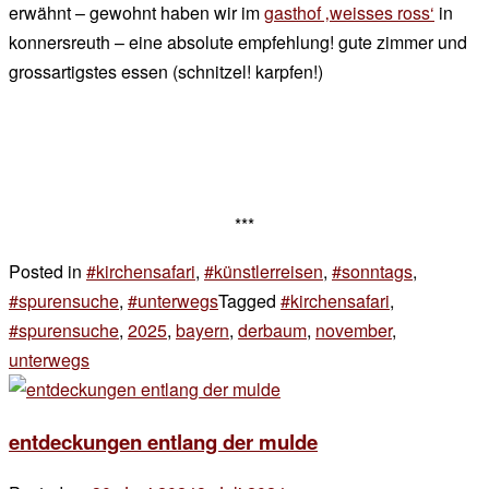
erwähnt – gewohnt haben wir im
gasthof ‚weisses ross‘
in
konnersreuth – eine absolute empfehlung! gute zimmer und
grossartigstes essen (schnitzel! karpfen!)
***
Posted in
#kirchensafari
,
#künstlerreisen
,
#sonntags
,
#spurensuche
,
#unterwegs
Tagged
#kirchensafari
,
#spurensuche
,
2025
,
bayern
,
derbaum
,
november
,
unterwegs
6 Kommentare
zu
warum
entdeckungen entlang der mulde