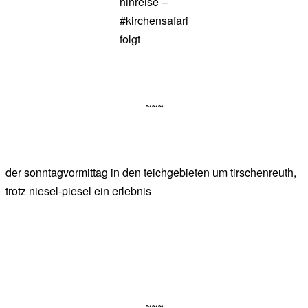
hinreise –
#kirchensafari
folgt
~~~
der sonntagvormittag in den teichgebieten um tirschenreuth,
trotz niesel-piesel ein erlebnis
~~~