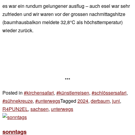
es war ein rundum gelungener ausflug – auch esel war sehr
zufrieden und wir waren vor der grossen nachmittagshitze
(baumhausbalkon meldete 32,8°C als höchsttemperatur)
wieder zurück.
***
Posted in
#kirchensafari
,
#künstlerreisen
,
#schlössersafari
,
#sühnekreuze
,
#unterwegs
Tagged
2024
,
derbaum
,
juni
,
R4PUN2EL
,
sachsen
,
unterwegs
4 Kommentare
zu
entdeckungen
sonntags
entlang