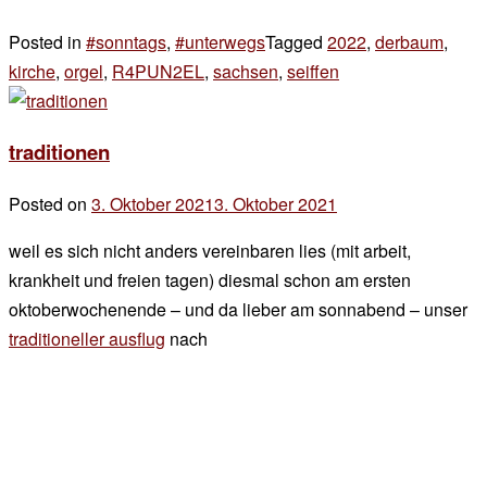
Posted in
#sonntags
,
#unterwegs
Tagged
2022
,
derbaum
,
kirche
,
orgel
,
R4PUN2EL
,
sachsen
,
seiffen
2 Kommentare
zu
traditionelle
traditionen
traditionen
Posted on
3. Oktober 2021
3. Oktober 2021
by
der
weil es sich nicht anders vereinbaren lies (mit arbeit,
chef
krankheit und freien tagen) diesmal schon am ersten
oktoberwochenende – und da lieber am sonnabend – unser
traditioneller ausflug
nach