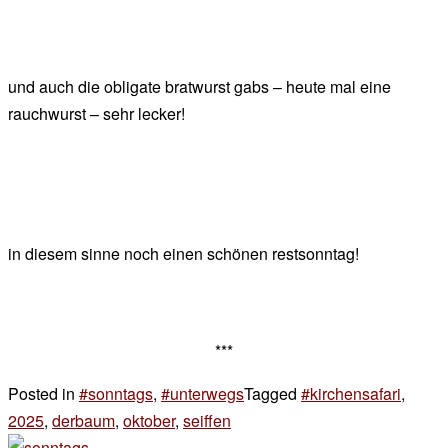
und auch die obligate bratwurst gabs – heute mal eine
rauchwurst – sehr lecker!
in diesem sinne noch einen schönen restsonntag!
***
Posted in
#sonntags
,
#unterwegs
Tagged
#kirchensafari
,
2025
,
derbaum
,
oktober
,
seiffen
2 Kommentare
zu