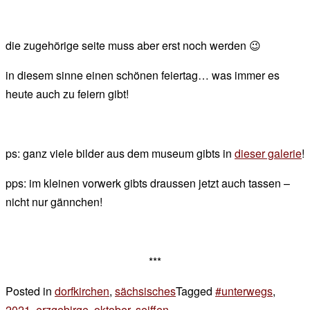
die zugehörige seite muss aber erst noch werden 😉
in diesem sinne einen schönen feiertag… was immer es
heute auch zu feiern gibt!
ps: ganz viele bilder aus dem museum gibts in
dieser galerie
!
pps: im kleinen vorwerk gibts draussen jetzt auch tassen –
nicht nur gännchen!
***
Posted in
dorfkirchen
,
sächsisches
Tagged
#unterwegs
,
2021
,
erzgebirge
,
oktober
,
seiffen
2 Kommentare