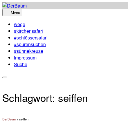
Skip
to
Menu
content
wege
#kirchensafari
#schlössersafari
#spurensuchen
#sühnekreuze
Impressum
Suche
Schlagwort:
seiffen
DerBaum
>
seiffen