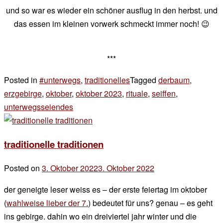
und so war es wieder ein schöner ausflug in den herbst. und
das essen im kleinen vorwerk schmeckt immer noch! 😉
***
Posted in
#unterwegs
,
traditionelles
Tagged
derbaum
,
erzgebirge
,
oktober
,
oktober 2023
,
rituale
,
seiffen
,
unterwegsseiendes
3 Kommentare
zu
7.oktober
traditionelle traditionen
Posted on
3. Oktober 2022
3. Oktober 2022
by
der
der geneigte leser weiss es – der erste feiertag im oktober
chef
(
wahlweise lieber der 7.
) bedeutet für uns? genau – es geht
ins gebirge. dahin wo ein dreiviertel jahr winter und die