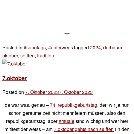
***
Posted in
#sonntags
,
#unterwegs
Tagged
2024
,
derbaum
,
oktober
,
seiffen
,
tradition
5 Kommentare
zu
sonntags
7.oktober
Posted on
7. Oktober 2023
7. Oktober 2023
by
der
da war was. genau –
74. republikgeburtstag
. den wir ja nun
chef
schon geraume zeit nicht mehr feiern müssen. also den
republikgeburtstag. aber
#rituale
sind wichtig und wer hier
mitliest der weiss – am
7.oktober gehts nach seiffen
(in den