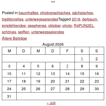
***
Posted in
baumhaftes
,
photographisches
,
sächsisches
,
traditionelles
,
unterwegsseiendes
Tagged
2019
,
derbaum
,
empfehlendes
,
gesehenes
,
oktober
,
photo
,
R4PUN2EL
,
schönes
,
seiffen
,
unterwegsseiendes
3 Kommentare
zu
Beitragsnavigation
Ältere Beiträge
August 2026
traditionen
M
D
M
D
F
S
S
1
2
3
4
5
6
7
8
9
10
11
12
13
14
15
16
17
18
19
20
21
22
23
24
25
26
27
28
29
30
31
« Juli