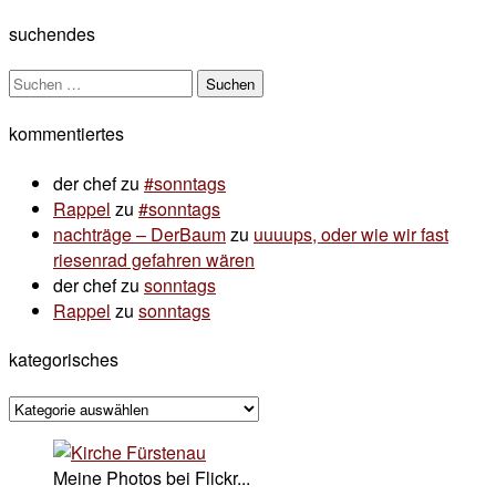
suchendes
Suchen
nach:
kommentiertes
der chef
zu
#sonntags
Rappel
zu
#sonntags
nachträge – DerBaum
zu
uuuups, oder wie wir fast
riesenrad gefahren wären
der chef
zu
sonntags
Rappel
zu
sonntags
kategorisches
kategorisches
Meine Photos bei Flickr...