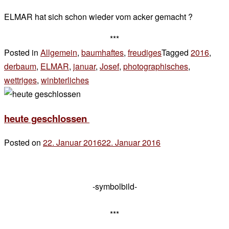
ELMAR hat sich schon wieder vom acker gemacht ?
***
Posted in
Allgemein
,
baumhaftes
,
freudiges
Tagged
2016
,
derbaum
,
ELMAR
,
januar
,
Josef
,
photographisches
,
wettriges
,
winbterliches
5 Kommentare
zu
the
heute geschlossen
returning
of…
Posted on
22. Januar 2016
22. Januar 2016
by
der
chef
-symbolbild-
***