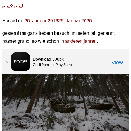
eis? eis!
eis
Posted on
25. Januar 2016
25. Januar 2025
by
der
gestern! mit ganz liebem besuch. im tiefen tal, genannt
chef
nasser grund. so wie schon in
anderen
jahren
.