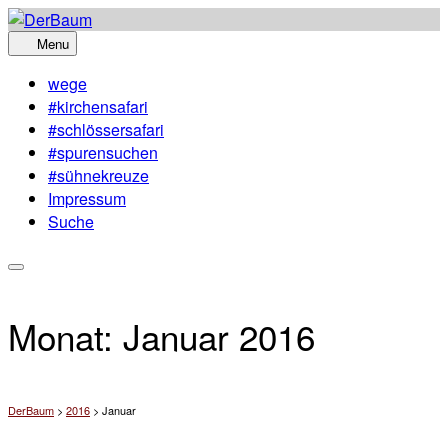
Skip
to
Menu
content
wege
#kirchensafari
#schlössersafari
#spurensuchen
#sühnekreuze
Impressum
Suche
Monat:
Januar 2016
DerBaum
>
2016
>
Januar