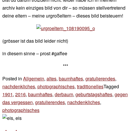
archiv kein einziges bild von dir – so müssen stellvertretend
deine eltern – meine urgroßeltern – dieses bild beisteuern!
(grösser ist das bild leider nicht)
in diesem sinne – prost #gaffee
***
Posted in
Allgemein
,
altes
,
baumhaftes
,
gratulierendes
,
nachdenkliches
,
photographisches
,
traditionelles
Tagged
1901
,
2016
,
baumhaftes
,
derbaum
,
geburtstagshaftes
,
gegen
das vergessen
,
gratulierendes
,
nachdenkliches
,
photographisches
3 Kommentare
zu
115