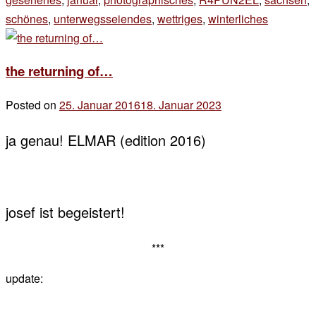
schönes
,
unterwegsseiendes
,
wettriges
,
winterliches
5 Komme
zu
eis?
the returning of…
eis!
Posted on
25. Januar 2016
18. Januar 2023
by
der
ja genau! ELMAR (edition 2016)
chef
josef ist begeistert!
***
update: