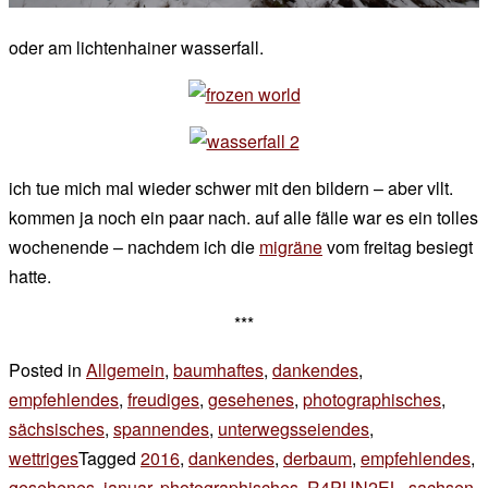
oder am lichtenhainer wasserfall.
ich tue mich mal wieder schwer mit den bildern – aber vllt.
kommen ja noch ein paar nach. auf alle fälle war es ein tolles
wochenende – nachdem ich die
migräne
vom freitag besiegt
hatte.
***
Posted in
Allgemein
,
baumhaftes
,
dankendes
,
empfehlendes
,
freudiges
,
gesehenes
,
photographisches
,
sächsisches
,
spannendes
,
unterwegsseiendes
,
wettriges
Tagged
2016
,
dankendes
,
derbaum
,
empfehlendes
,
gesehenes
,
januar
,
photographisches
,
R4PUN2EL
,
sachsen
,