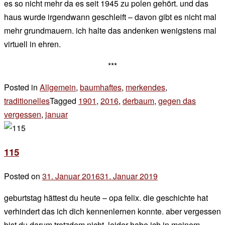
es so nicht mehr da es seit 1945 zu polen gehört. und das
haus wurde irgendwann geschleift – davon gibt es nicht mal
mehr grundmauern. ich halte das andenken wenigstens mal
virtuell in ehren.
***
Posted in
Allgemein
,
baumhaftes
,
merkendes
,
traditionelles
Tagged
1901
,
2016
,
derbaum
,
gegen das
vergessen
,
januar
Leave
a
Comment
115
on
ich
Posted on
31. Januar 2016
31. Januar 2019
by
reiche
der
dann
geburtstag hättest du heute – opa felix. die geschichte hat
chef
mal
verhindert das ich dich kennenlernen konnte. aber vergessen
bist du darum trotzdem nicht. leider habe ich in meinem