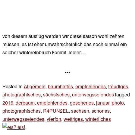
von diesem ausflug werden wir diese saison wohl zehren
müssen. es ist eher unwahrscheinlich das noch einmal ein
solcher wintereinbruch kommt. leider…
***
Posted in
Allgemein
,
baumhaftes
,
empfehlendes
,
freudiges
,
photographisches
,
sächsisches
,
unterwegsseiendes
Tagged
2016
,
derbaum
,
empfehlendes
,
gesehenes
,
januar
,
photo
,
photographisches
,
R4PUN2EL
,
sachsen
,
schönes
,
unterwegsseiendes
,
vierfon
,
wettriges
,
winterliches
3 Komment
zu
eis,