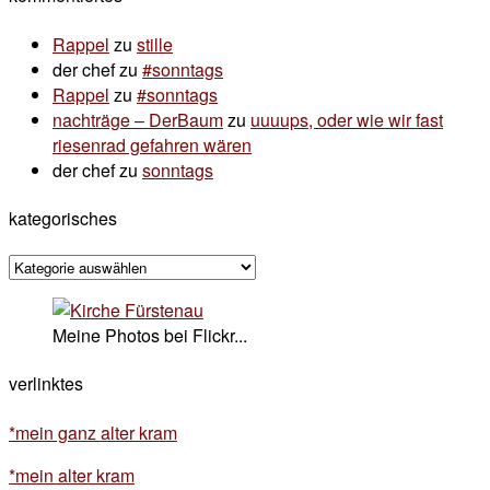
Rappel
zu
stille
der chef
zu
#sonntags
Rappel
zu
#sonntags
nachträge – DerBaum
zu
uuuups, oder wie wir fast
riesenrad gefahren wären
der chef
zu
sonntags
kategorisches
kategorisches
Meine Photos bei Flickr...
verlinktes
*mein ganz alter kram
*mein alter kram