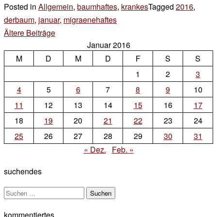
Posted in
Allgemein
,
baumhaftes
,
krankes
Tagged
2016
,
derbaum
,
januar
,
migraenehaftes
1
Beitragsnavigation
Ältere Beiträge
Kommentar
Januar 2016
zu
M
D
M
D
heute
F
S
S
geschlossen
1
2
3
4
5
6
7
8
9
10
11
12
13
14
15
16
17
18
19
20
21
22
23
24
25
26
27
28
29
30
31
« Dez.
Feb. »
suchendes
Suchen
nach:
kommentiertes