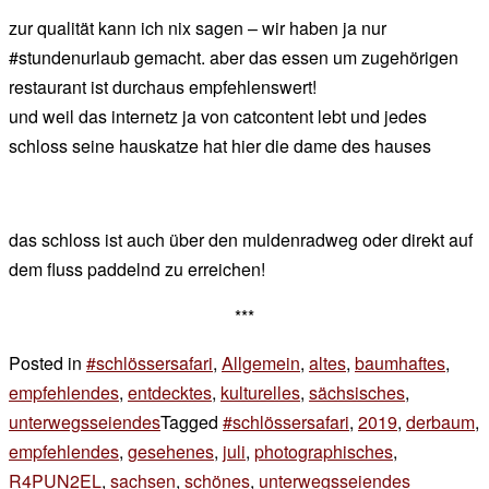
zur qualität kann ich nix sagen – wir haben ja nur
#stundenurlaub gemacht. aber das essen um zugehörigen
restaurant ist durchaus empfehlenswert!
und weil das internetz ja von catcontent lebt und jedes
schloss seine hauskatze hat hier die dame des hauses
das schloss ist auch über den muldenradweg oder direkt auf
dem fluss paddelnd zu erreichen!
***
Posted in
#schlössersafari
,
Allgemein
,
altes
,
baumhaftes
,
empfehlendes
,
entdecktes
,
kulturelles
,
sächsisches
,
unterwegsseiendes
Tagged
#schlössersafari
,
2019
,
derbaum
,
empfehlendes
,
gesehenes
,
juli
,
photographisches
,
R4PUN2EL
,
sachsen
,
schönes
,
unterwegsseiendes
1