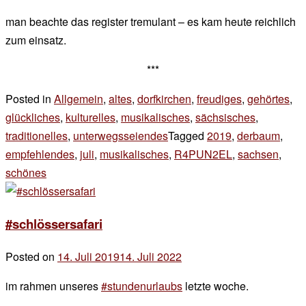
man beachte das register tremulant – es kam heute reichlich
zum einsatz.
***
Posted in
Allgemein
,
altes
,
dorfkirchen
,
freudiges
,
gehörtes
,
glückliches
,
kulturelles
,
musikalisches
,
sächsisches
,
traditionelles
,
unterwegsseiendes
Tagged
2019
,
derbaum
,
empfehlendes
,
juli
,
musikalisches
,
R4PUN2EL
,
sachsen
,
schönes
Leave
a
Comment
#schlössersafari
on
sonntags
Posted on
14. Juli 2019
14. Juli 2022
by
der
im rahmen unseres
#stundenurlaubs
letzte woche.
chef