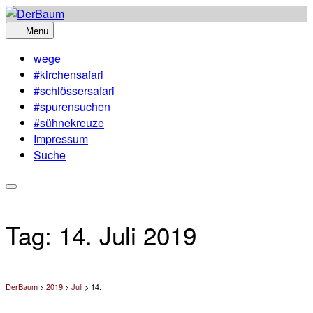
Skip
to
Menu
content
wege
#kirchensafari
#schlössersafari
#spurensuchen
#sühnekreuze
Impressum
Suche
Tag:
14. Juli 2019
DerBaum
>
2019
>
Juli
>
14.