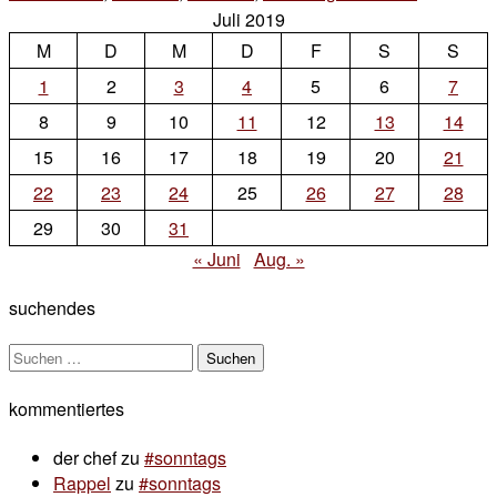
Juli 2019
Komment
M
D
M
D
F
S
zu
S
#schlösser
1
2
3
4
5
6
7
8
9
10
11
12
13
14
15
16
17
18
19
20
21
22
23
24
25
26
27
28
29
30
31
« Juni
Aug. »
suchendes
Suchen
nach:
kommentiertes
der chef
zu
#sonntags
Rappel
zu
#sonntags