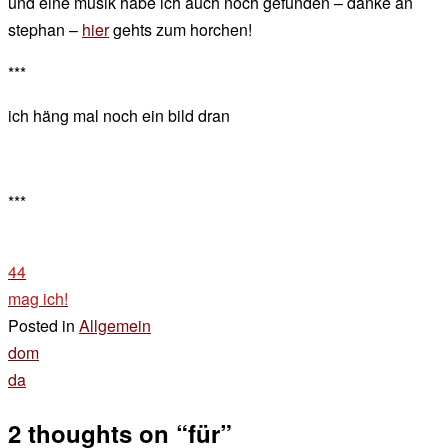
und eine musik habe ich auch noch gefunden – danke an
stephan –
hier
gehts zum horchen!
***
ich häng mal noch ein bild dran
***
44
mag ich!
Posted in
Allgemein
Beitragsnavigation
dom
da
2 thoughts on “
für
”