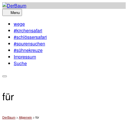
Skip
to
Menu
content
wege
#kirchensafari
#schlössersafari
#spurensuchen
#sühnekreuze
Impressum
Suche
für
DerBaum
>
Allgemein
>
für