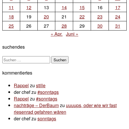
11
12
13
14
15
16
17
18
19
20
21
22
23
24
25
26
27
28
29
30
31
« Apr.
Juni »
suchendes
Suchen
nach:
kommentiertes
Rappel
zu
stille
der chef
zu
#sonntags
Rappel
zu
#sonntags
nachträge – DerBaum
zu
uuuups, oder wie wir fast
riesenrad gefahren wären
der chef
zu
sonntags