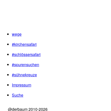
wege
#kirchensafari
#schlössersafari
#spurensuchen
#sühnekreuze
Impressum
Suche
@derbaum 2010-2026