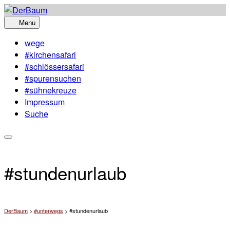
Skip
to
Menu
content
wege
#kirchensafari
#schlössersafari
#spurensuchen
#sühnekreuze
Impressum
Suche
#stundenurlaub
DerBaum
>
#unterwegs
>
#stundenurlaub