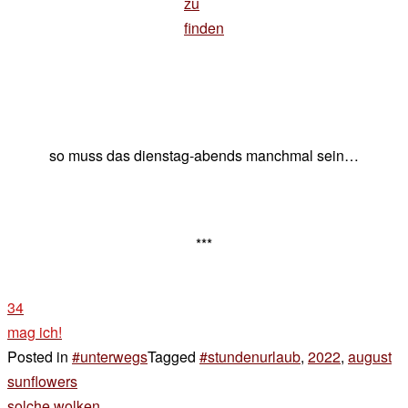
zu
finden
so muss das dienstag-abends manchmal sein…
***
34
mag ich!
Posted in
#unterwegs
Tagged
#stundenurlaub
,
2022
,
august
Beitragsnavigation
sunflowers
solche wolken