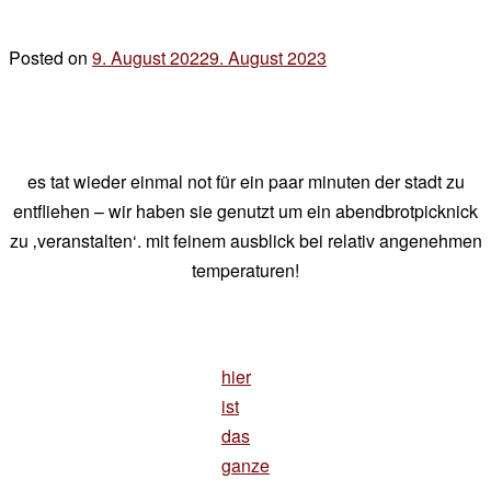
Posted on
9. August 2022
9. August 2023
by
der
chef
es tat wieder einmal not für ein paar minuten der stadt zu
entfliehen – wir haben sie genutzt um ein abendbrotpicknick
zu ‚veranstalten‘. mit feinem ausblick bei relativ angenehmen
temperaturen!
hier
ist
das
ganze