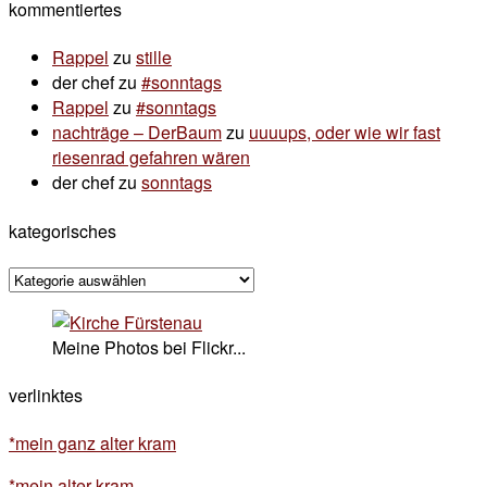
kommentiertes
Rappel
zu
stille
der chef
zu
#sonntags
Rappel
zu
#sonntags
nachträge – DerBaum
zu
uuuups, oder wie wir fast
riesenrad gefahren wären
der chef
zu
sonntags
kategorisches
kategorisches
Meine Photos bei Flickr...
verlinktes
*mein ganz alter kram
*mein alter kram