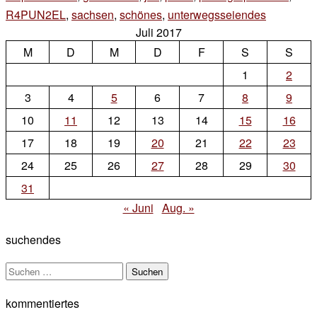
R4PUN2EL
,
sachsen
,
schönes
,
unterwegsseiendes
4 Kommen
Juli 2017
zu
M
D
M
D
F
S
sonntags
S
1
2
3
4
5
6
7
8
9
10
11
12
13
14
15
16
17
18
19
20
21
22
23
24
25
26
27
28
29
30
31
« Juni
Aug. »
suchendes
Suchen
nach:
kommentiertes