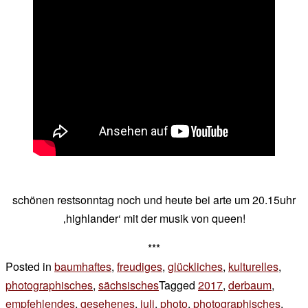
schönen restsonntag noch und heute bei arte um 20.15uhr
‚highlander‘ mit der musik von queen!
***
Posted in
baumhaftes
,
freudiges
,
glückliches
,
kulturelles
,
photographisches
,
sächsisches
Tagged
2017
,
derbaum
,
empfehlendes
,
gesehenes
,
juli
,
photo
,
photographisches
,