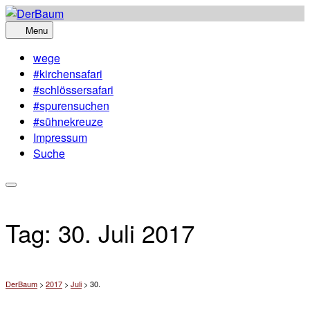
Skip
to
Menu
content
wege
#kirchensafari
#schlössersafari
#spurensuchen
#sühnekreuze
Impressum
Suche
Tag:
30. Juli 2017
DerBaum
>
2017
>
Juli
>
30.